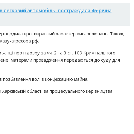
ав легковий автомобіль: постраждала 46-річна
 підтвердила протиправний характер висловлювань. Також,
жаву-агресора рф.
 жінці про підозру за чч. 2 та 3 ст. 109 Кримінального
шене, матеріали провадження передаються до суду для
ів позбавлення волі з конфіскацією майна.
 Харківській області за процесуального керівництва