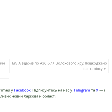
ині
БпЛА вдарив по АЗС біля Волохового Яру: пошкоджено
вантажівку
Times
у
Facebook
. Підписуйтесь на нас у
Telegram
та
Х
— і
ливих новин Харкова й області.