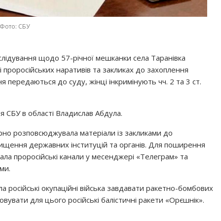
Фото: СБУ
лідування щодо 57-річної мешканки села Таранівка
 проросійських наративів та закликах до захоплення
 передаються до суду, жінці інкримінують чч. 2 та 3 ст.
я СБУ в області Владислав Абдула.
лярно розповсюджувала матеріали із закликами до
нищення державних інституцій та органів. Для поширення
ала проросійські канали у месенджері «Телеграм» та
ми.
ла російські окупаційні війська завдавати ракетно-бомбових
овувати для цього російські балістичні ракети «Орєшнік».