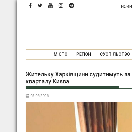
П
НОВИ
е
р
е
й
т
и
д
МІСТО
РЕГІОН
СУСПІЛЬСТВО
о
в
Жительку Харківщини судитимуть за
м
кварталу Києва
і
с
т
05.06.2026
у