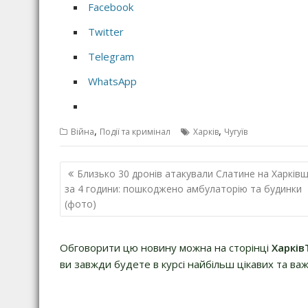
Facebook
Twitter
Telegram
WhatsApp
,
,
Війна
Події та кримінал
Харків
Чугуїв
Н
Близько 30 дронів атакували Слатине на Харківщ
а
за 4 години: пошкоджено амбулаторію та будинки
(фото)
в
і
г
Обговорити цю новину можна на сторінці
Харків
а
ви завжди будете в курсі найбільш цікавих та важ
ц
і