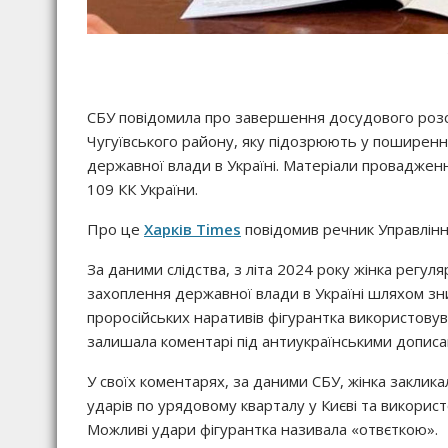
СБУ повідомила про завершення досудового розс
Чугуївського району, яку підозрюють у поширенні
державної влади в Україні. Матеріали провадження
109 КК України.
Про це
Харків Times
повідомив речник Управлінн
За даними слідства, з літа 2024 року жінка регу
захоплення державної влади в Україні шляхом з
проросійських наративів фігурантка використовув
залишала коментарі під антиукраїнськими дописа
У своїх коментарях, за даними СБУ, жінка заклика
ударів по урядовому кварталу у Києві та використ
Можливі удари фігурантка називала «отвєткою».