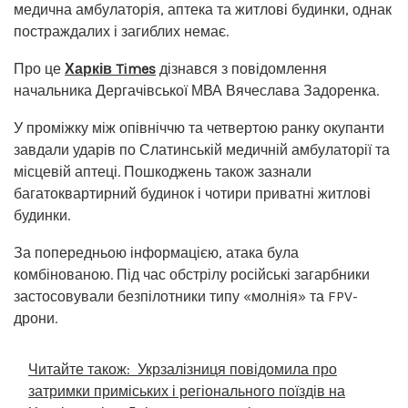
медична амбулаторія, аптека та житлові будинки, однак
постраждалих і загиблих немає.
Про це
Харків Times
дізнався з повідомлення
начальника Дергачівської МВА Вячеслава Задоренка.
У проміжку між опівніччю та четвертою ранку окупанти
завдали ударів по Слатинській медичній амбулаторії та
місцевій аптеці. Пошкоджень також зазнали
багатоквартирний будинок і чотири приватні житлові
будинки.
За попередньою інформацією, атака була
комбінованою. Під час обстрілу російські загарбники
застосовували безпілотники типу «молнія» та FPV-
дрони.
Читайте також:
Укрзалізниця повідомила про
затримки приміських і регіонального поїздів на