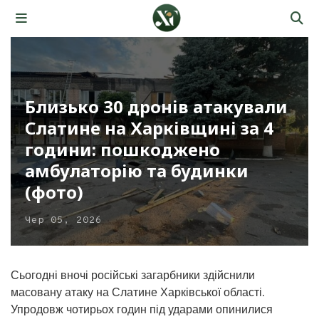
Близько 30 дронів атакували
Слатине на Харківщині за 4
години: пошкоджено
амбулаторію та будинки
(фото)
Чер 05, 2026
Сьогодні вночі російські загарбники здійснили
масовану атаку на Слатине Харківської області.
Упродовж чотирьох годин під ударами опинилися