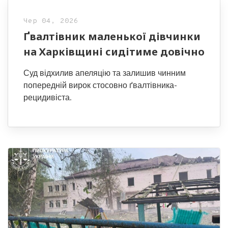
Чер 04, 2026
Ґвалтівник маленької дівчинки
на Харківщині сидітиме довічно
Суд відхилив апеляцію та залишив чинним
попередній вирок стосовно ґвалтівника-
рецидивіста.