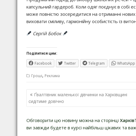
капсульний гардероб. Коли одяг поєднує в собі е
може повністю зосередитися на отриманні нових з
виховати сміливу, гармонійну особистість із вито
Сергій Бобок
Поділитися цим:
Facebook
Twitter
Telegram
WhatsApp
,
Гроші
Реклама
Навігація
Ґвалтівник маленької дівчинки на Харківщині
записів
сидітиме довічно
Обговорити цю новину можна на сторінці
Харків
ви завжди будете в курсі найбільш цікавих та важ