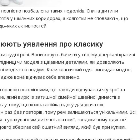
повністю позбавлена таких недоліків. Спина дитини
гів у шкільних коридорах, а колготки не сповзають, що
дь-яких активностей.
нюють уявлення про класику
и нудні речі. Вони хочуть бачити у своєму дзеркалі красиві
 спідниці чи моделі з цікавими деталями, які дозволяють
і моделі на подіумі. Коли класичний одяг виглядає модно,
, адже вона відчуває себе впевнено.
справою поколіннями, це завжди відчувається у крої та
ie, який виріс із затишної сімейної швейної династії з
ь у тому, що кожна лінійка одягу для дівчаток
раз без повторів, тому речі залишаються унікальними. Всі
я з урахуванням дитячої анатомії, завдяки чому одяг не
довго зберігає свій ошатний вигляд, який був при купівлі.
це чудовий спосіб навчити дитину формувати свій перший