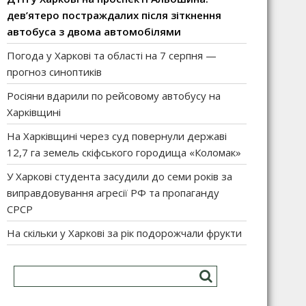
дев’ятеро постраждалих після зіткнення
автобуса з двома автомобілями
Погода у Харкові та області на 7 серпня —
прогноз синоптиків
Росіяни вдарили по рейсовому автобусу на
Харківщині
На Харківщині через суд повернули державі
12,7 га земель скіфського городища «Коломак»
У Харкові студента засудили до семи років за
виправдовування агресії РФ та пропаганду
СРСР
На скільки у Харкові за рік подорожчали фрукти