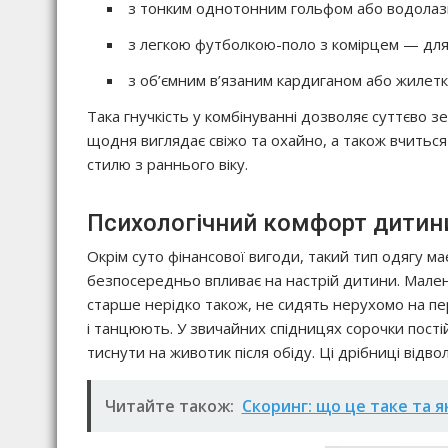
з тонким однотонним гольфом або водолазк
з легкою футболкою-поло з комірцем — для
з об’ємним в’язаним кардиганом або жилетк
Така гнучкість у комбінуванні дозволяє суттєво
щодня виглядає свіжо та охайно, а також вчитьс
стилю з раннього віку.
Психологічний комфорт дитини 
Окрім суто фінансової вигоди, такий тип одягу ма
безпосередньо впливає на настрій дитини. Маленьк
старше нерідко також, не сидять нерухомо на пер
і танцюють. У звичайних спідницях сорочки пості
тиснути на животик після обіду. Ці дрібниці відв
Читайте також:
Скоринг: що це таке та 