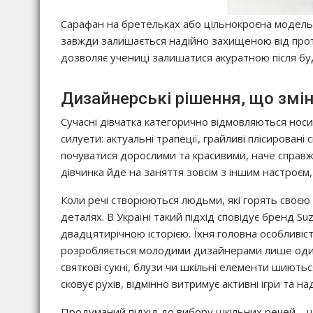
Сарафан на бретельках або цільнокроєна модель 
завжди залишається надійно захищеною від протя
дозволяє учениці залишатися акуратною після бу
Дизайнерські рішення, що змі
Сучасні дівчатка категорично відмовляються носит
силуети: актуальні трапеції, грайливі плісировані
почуватися дорослими та красивими, наче справжн
дівчинка йде на заняття зовсім з іншим настроєм
Коли речі створюються людьми, які горять своєю 
деталях. В Україні такий підхід сповідує бренд Suz
двадцятирічною історією. Їхня головна особливіст
розробляється молодими дизайнерами лише один 
святкові сукні, блузи чи шкільні елементи шиютьс
сковує рухів, відмінно витримує активні ігри та на
Продуманий підхід до вибору шкільних речей – 