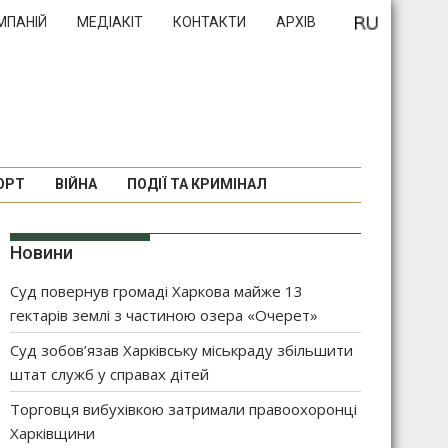
МПАНІЙ
МЕДІАКІТ
КОНТАКТИ
АРХІВ
ОРТ
ВІЙНА
ПОДІЇ ТА КРИМІНАЛ
Новини
Суд повернув громаді Харкова майже 13
гектарів землі з частиною озера «Очерет»
Суд зобов’язав Харківську міськраду збільшити
штат служб у справах дітей
Торговця вибухівкою затримали правоохоронці
Харківщини