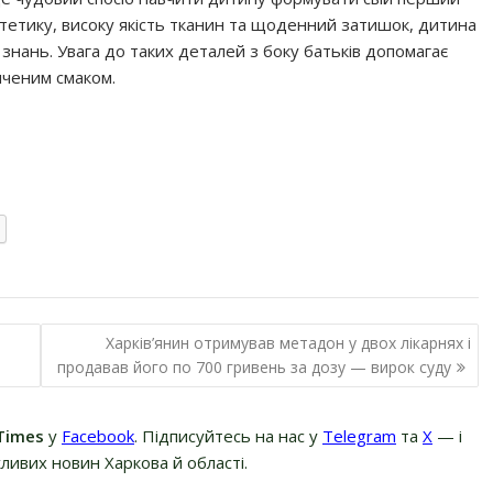
стетику, високу якість тканин та щоденний затишок, дитина
нань. Увага до таких деталей з боку батьків допомагає
нченим смаком.
Харків’янин отримував метадон у двох лікарнях і
продавав його по 700 гривень за дозу — вирок суду
Times
у
Facebook
. Підписуйтесь на нас у
Telegram
та
Х
— і
ливих новин Харкова й області.