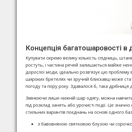
Концепція багатошаровості в 
Купувати окремо велику кількість спідниць, штан
ростуть, і частина речей залишається майже нен
дорослої моди, ідеально розв’язує цю проблему 
широких бретелях чи зручній блискавці може ста
погоду та пору року. Здавалося б, така дрібниця 
Змінюючи лише нижній шар одягу, можна навчитис
під розклад занять або урочисті події. Це значно
стильних варіантів поєднань на основі одного ба
з бавовняною святковою блузою чи сорочкою