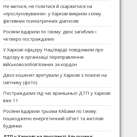
Не митися, не голитися й скаржитися на
«прослуховування»: у Харкові викрили схему
фіктивних психіатричних діагнозів
Росіяни вдарили по Ізюму: двоє загиблих і
четверо постраждалих
У Харкові офіцеру Нацгвардії повідомили про
підозру в організації переправлення
військовозобов’язаних за кордон
Двох кошенят врятували у Харкові з пожежі на
смітнику (фото)
Постраждалих під час вранішньої ДТП у Харкові
вже 11
Росіяни вдарили трьома КАБами по Ізюму:
пошкоджено енергетичний об’єкт та житлові
будинки
ДТП у Харкові на проспекті Альошина: