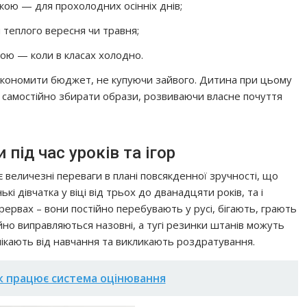
ою — для прохолодних осінніх днів;
 теплого вересня чи травня;
ою — коли в класах холодно.
 зекономити бюджет, не купуючи зайвого. Дитина при цьому
я самостійно збирати образи, розвиваючи власне почуття
під час уроків та ігор
є величезні переваги в плані повсякденної зручності, що
і дівчатка у віці від трьох до дванадцяти років, та і
ервах – вони постійно перебувають у русі, бігають, грають
йно виправляються назовні, а тугі резинки штанів можуть
олікають від навчання та викликають роздратування.
як працює система оцінювання