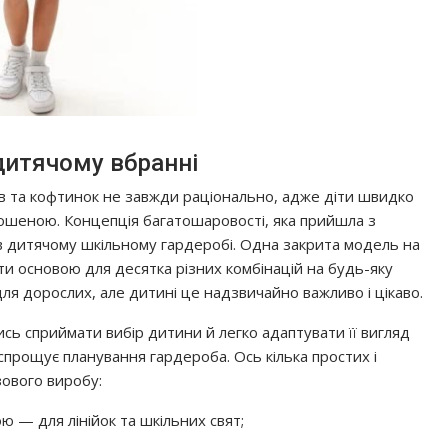
дитячому вбранні
ів та кофтинок не завжди раціонально, адже діти швидко
ошеною. Концепція багатошаровості, яка прийшла з
в дитячому шкільному гардеробі. Одна закрита модель на
ти основою для десятка різних комбінацій на будь-яку
для дорослих, але дитині це надзвичайно важливо і цікаво.
ь сприймати вибір дитини й легко адаптувати її вигляд
 спрощує планування гардероба. Ось кілька простих і
зового виробу:
 — для лінійок та шкільних свят;