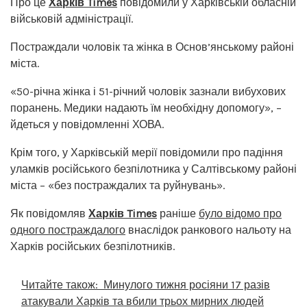
Про це
Харків Times
повідомили у Харківській обласній
військовій адміністрації.
Постраждали чоловік та жінка в Основ’янському районі
міста.
«50-річна жінка і 51-річний чоловік зазнали вибухових
поранень. Медики надають їм необхідну допомогу», –
йдеться у повідомленні ХОВА.
Крім того, у Харківській мерії повідомили про падіння
уламків російського безпілотника у Салтівському районі
міста – «без постраждалих та руйнувань».
Як повідомляв
Харків Times
раніше
було відомо про
одного постраждалого
внаслідок ранкового нальоту на
Харків російських безпілотників.
Читайте також:
Минулого тижня росіяни 17 разів
атакували Харків та вбили трьох мирних людей