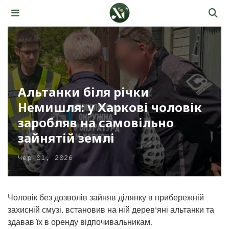
Альтанки біля річки
Немишля: у Харкові чоловік
заробляв на самовільно
зайнятій землі
Чер 01, 2026
Чоловік без дозволів зайняв ділянку в прибережній
захисній смузі, встановив на ній дерев’яні альтанки та
здавав їх в оренду відпочивальникам.