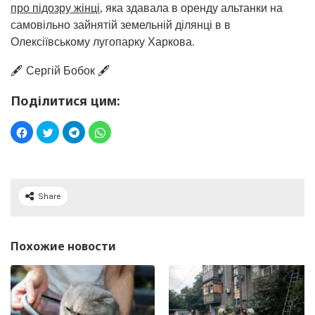
про підозру жінці
, яка здавала в оренду альтанки на
самовільно зайнятій земельній ділянці в в
Олексіївському лугопарку Харкова.
🖋️ Сергій Бобок 🖋️
Поділитися цим:
Share
Похожие новости