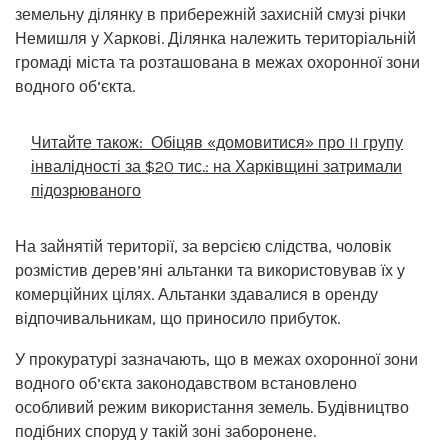
земельну ділянку в прибережній захисній смузі річки
Немишля у Харкові. Ділянка належить територіальній
громаді міста та розташована в межах охоронної зони
водного об’єкта.
Читайте також:
Обіцяв «домовитися» про II групу
інвалідності за $20 тис.: на Харківщині затримали
підозрюваного
На зайнятій території, за версією слідства, чоловік
розмістив дерев’яні альтанки та використовував їх у
комерційних цілях. Альтанки здавалися в оренду
відпочивальникам, що приносило прибуток.
У прокуратурі зазначають, що в межах охоронної зони
водного об’єкта законодавством встановлено
особливий режим використання земель. Будівництво
подібних споруд у такій зоні заборонене.