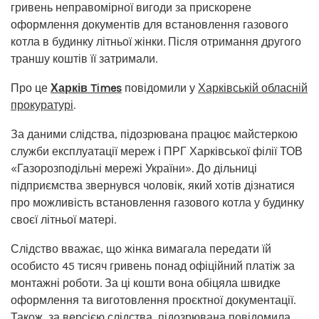
гривень неправомірної вигоди за прискорене
оформлення документів для встановлення газового
котла в будинку літньої жінки. Після отримання другого
траншу коштів її затримали.
Про це
Харків Times
повідомили у
Харківській обласній
прокуратурі
.
За даними слідства, підозрювана працює майстеркою
служби експлуатації мереж і ПРГ Харківської філії ТОВ
«Газорозподільні мережі України». До дільниці
підприємства звернувся чоловік, який хотів дізнатися
про можливість встановлення газового котла у будинку
своєї літньої матері.
Слідство вважає, що жінка вимагала передати їй
особисто 45 тисяч гривень понад офіційний платіж за
монтажні роботи. За ці кошти вона обіцяла швидке
оформлення та виготовлення проєктної документації.
Також, за версією слідства, підозрювана повідомила,