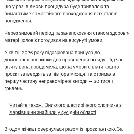
що у разі відмови процедура буде тривалою та
вимагатиме самостійного проходження всіх етапів
погодження.
Через зимовий період та занепокоєння станом здоров’я
матері чоловік погодився на висунуті умови.
У квітні 2026 року підозрювана прибула до
домоволодіння жінки для проведення огляду. Під час
візиту вона повідомила, що за умови сплати коштів
проєкт затвердять за півтора місяця, та отримала
першу частину неправомірної вигоди — 30 тисяч
гривень.
Читайте також:
Зниклого шестирічного хлопчика з
Харківщини знайшли у сусідній області
Згодом жінка повернулася разом із проєктанткою. За