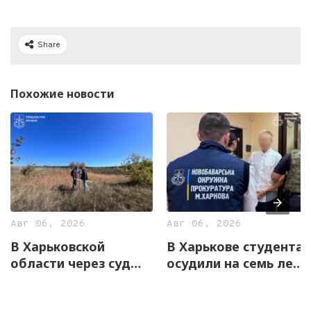
Share
Похожие новости
Авг 06, 2026
Авг 06, 2026
В Харьковской
В Харькове студента
области через суд
осудили на семь лет
вернули государству
за оправдание
12,7 га земель
агрессии РФ и