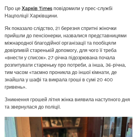
Про це
Харків Times
повідомили у прес-службі
Нацполіції Харківщини.
Як показало слідство, 21 березня спритні жіночки
прийшли до пенсіонерки, назвалися представницями
міжнародної благодійної організації та пообіцяли
довірливій старенькій допомогу, для чого її треба
«внести у список». 27-річна підозрювана почала
розпитувати стареньку про потреби, а інша, 36-річна,
тим часом «таємно проникла до іншої кімнати, де
знайшла у шафі та викрала гроші в сумі 20 400
гривень».
Зникнення грошей літня жінка виявила наступного дня
та звернулася до поліції.