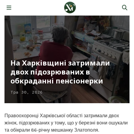
На Харківщині затримали
двох підозрюваних в
обкраданні пенсіонерки
Тра 30, 2026
Правоохоронці Харківської області затримали двох
жінок, підозрюваних у тому, що у березні вони ошукали
та обікрали 86-річну мешканку Златополя.