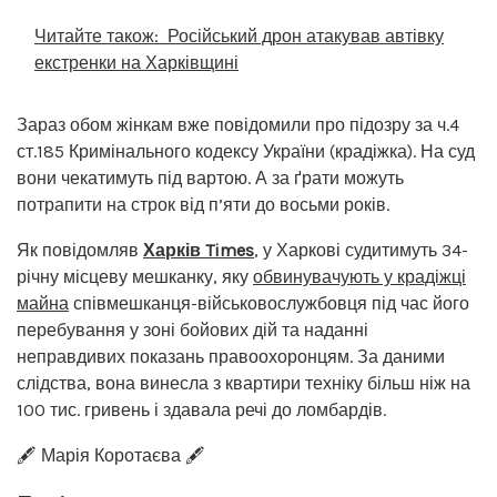
Читайте також:
Російський дрон атакував автівку
екстренки на Харківщині
Зараз обом жінкам вже повідомили про підозру за ч.4
ст.185 Кримінального кодексу України (крадіжка). На суд
вони чекатимуть під вартою. А за ґрати можуть
потрапити на строк від п’яти до восьми років.
Як повідомляв
Харків Times
, у Харкові судитимуть 34-
річну місцеву мешканку, яку
обвинувачують у крадіжці
майна
співмешканця-військовослужбовця під час його
перебування у зоні бойових дій та наданні
неправдивих показань правоохоронцям. За даними
слідства, вона винесла з квартири техніку більш ніж на
100 тис. гривень і здавала речі до ломбардів.
🖋️ Марія Коротаєва 🖋️