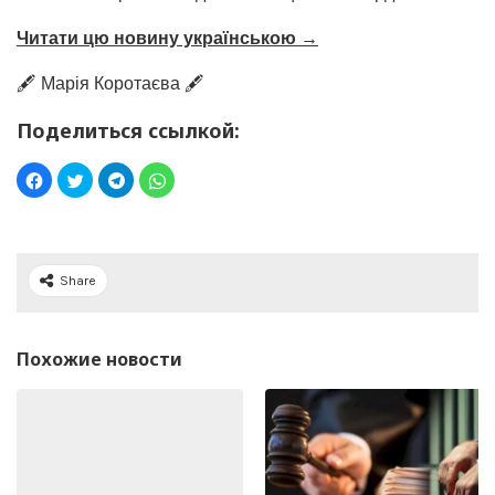
Читати цю новину українською →
🖋️ Марія Коротаєва 🖋️
Поделиться ссылкой:
Share
Похожие новости