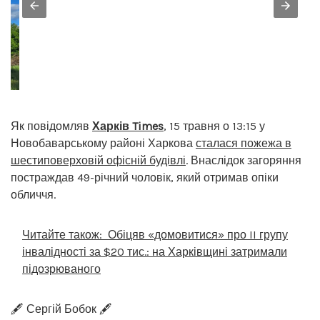
Як повідомляв
Харків Times
, 15 травня о 13:15 у
Новобаварському районі Харкова
сталася пожежа в
шестиповерховій офісній будівлі
. Внаслідок загоряння
постраждав 49-річний чоловік, який отримав опіки
обличчя.
Читайте також:
Обіцяв «домовитися» про II групу
інвалідності за $20 тис.: на Харківщині затримали
підозрюваного
🖋️ Сергій Бобок 🖋️