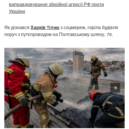
виправдовування збройної агресії РФ проти
України
Як дізнався
Харків Times
з соцмереж, горіла будівля
поруч з путєпроводом на Полтавському шляху, 79.