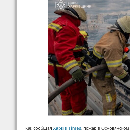
Как сообщал
Харків Times
, пожар в Основянском