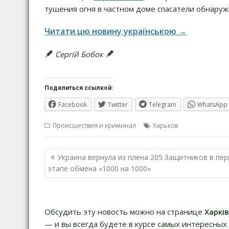
тушения огня в частном доме спасатели обнару
Читати цю новину українською →
Сергій Бобок
Поделиться ссылкой:
Facebook
Twitter
Telegram
WhatsApp
Происшествия и криминал
Харьков
Навигация
Украина вернула из плена 205 Защитников в пе
по
этапе обмена «1000 на 1000»
записям
Обсудить эту новость можно на странице
Харкі
— и вы всегда будете в курсе самых интересных 