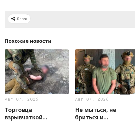
Share
Похожие новости
Авг 07, 2026
Авг 07, 2026
Торговца
Не мыться, не
взрывчаткой
бриться и
задержали
жаловаться на
правоохранители
«прослушку»: в
Харьковщины
Харькове