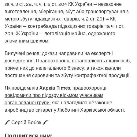
за ч. 3 ст. 28, ч. ч. 1, 2 ст. 204 КК України — незаконне
виготовлення, зберігання, збут або транспортування з
метою збуту підакцизних товарів, ч. 2 ст. 201-4 КК
України — контрабанда підакцизних товарів та ч. 1 ст.
209 КК України — легалізація майна, одержаного
злочинним шляхом.
Вилучені речові докази направили на експертні
дослідження. Правоохоронці встановлюють інших осіб,
причетних до нелегального бізнесу, а також канали
постачання сировини та збуту контрафактної продукції.
Як повідомляв
Харків Times
, правоохоронці
повідомили про підозру вісьмом учасникам
організованої групи
, яка налагодила незаконне
виробництво сигарет у Люботині Харківської області.
🖋️ Сергій Бобок 🖋️
Поділитися цим: