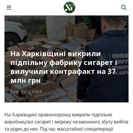
На Харківщині викрили
підпільну фабрику сигарет і
вилучили контрафакт на 37
млн грн
Тра 22, 2026
На Харківщині правоохоронці викрили підпільне
виробництво сигарет і мережу незаконного збуту вейпів
та рідин до них. Під час масштабної спецоперації