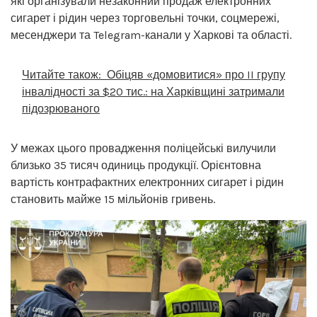
які організували незаконний продаж електронних
сигарет і рідин через торговельні точки, соцмережі,
месенджери та Telegram-канали у Харкові та області.
Читайте також:
Обіцяв «домовитися» про II групу
інвалідності за $20 тис.: на Харківщині затримали
підозрюваного
У межах цього провадження поліцейські вилучили
близько 35 тисяч одиниць продукції. Орієнтовна
вартість контрафактних електронних сигарет і рідин
становить майже 15 мільйонів гривень.