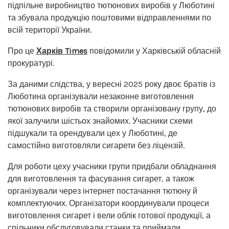
підпільне виробництво тютюнових виробів у Люботині
та збувала продукцію поштовими відправленнями по
всій території України.
Про це
Харків Times
повідомили у Харківській обласній
прокуратурі.
За даними слідства, у вересні 2025 року двоє братів із
Люботина організували незаконне виготовлення
тютюнових виробів та створили організовану групу, до
якої залучили шістьох знайомих. Учасники схеми
підшукали та орендували цех у Люботині, де
самостійно виготовляли сигарети без ліцензій.
Для роботи цеху учасники групи придбали обладнання
для виготовлення та фасування сигарет, а також
організували через інтернет постачання тютюну й
комплектуючих. Організатори координували процеси
виготовлення сигарет і вели облік готової продукції, а
спільники обслуговували станки та приймали