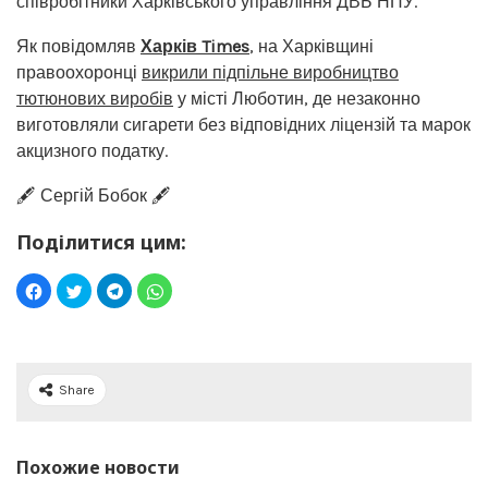
співробітники Харківського управління ДВБ НПУ.
Як повідомляв
Харків Times
, на Харківщині
правоохоронці
викрили підпільне виробництво
тютюнових виробів
у місті Люботин, де незаконно
виготовляли сигарети без відповідних ліцензій та марок
акцизного податку.
🖋️ Сергій Бобок 🖋️
Поділитися цим:
Share
Похожие новости