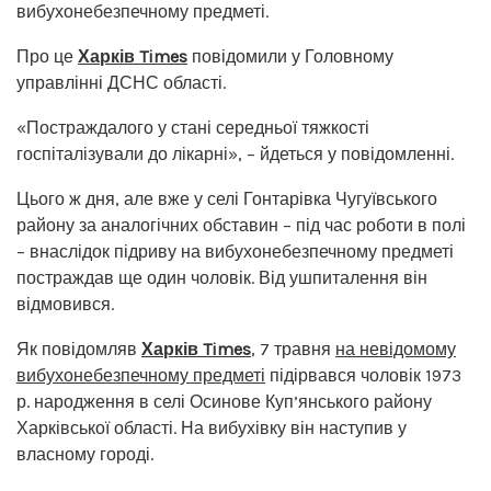
вибухонебезпечному предметі.
Про це
Харків Times
повідомили у Головному
управлінні ДСНС області.
«Постраждалого у стані середньої тяжкості
госпіталізували до лікарні», – йдеться у повідомленні.
Цього ж дня, але вже у селі Гонтарівка Чугуївського
району за аналогічних обставин – під час роботи в полі
– внаслідок підриву на вибухонебезпечному предметі
постраждав ще один чоловік. Від ушпиталення він
відмовився.
Як повідомляв
Харків Times
, 7 травня
на невідомому
вибухонебезпечному предметі
підірвався чоловік 1973
р. народження в селі Осинове Куп’янського району
Харківської області. На вибухівку він наступив у
власному городі.