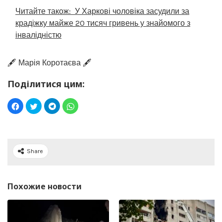
Читайте також:
У Харкові чоловіка засудили за
крадіжку майже 20 тисяч гривень у знайомого з
інвалідністю
🖋️ Марія Коротаєва 🖋️
Поділитися цим:
Share
Похожие новости