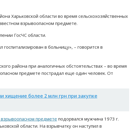
айона Харьковской области во время сельскохозяйственных
известном взрывоопасном предмете.
лении ГосЧС области.
 госпитализирован в больницу», – говорится в
вского района при аналогичных обстоятельствах – во время
оопасном предмете пострадал еще один человек. От
и хищение более 2 млн грн при закупке
 взрывоопасном предмете
подорвался мужчина 1973 г.
ковской области. На взрывчатку он наступил в