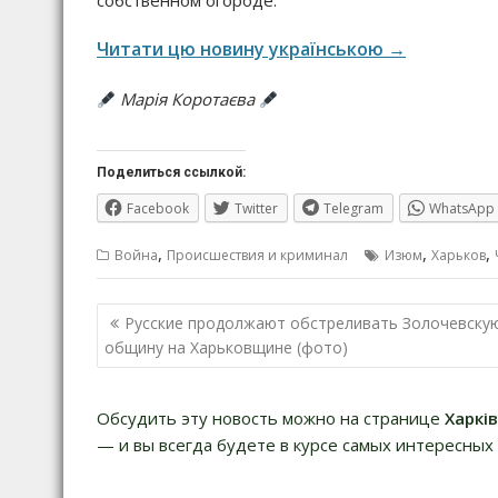
собственном огороде.
Читати цю новину українською →
Марія Коротаєва
Поделиться ссылкой:
Facebook
Twitter
Telegram
WhatsApp
,
,
,
Война
Происшествия и криминал
Изюм
Харьков
Навигация
Русские продолжают обстреливать Золочевску
по
общину на Харьковщине (фото)
записям
Обсудить эту новость можно на странице
Харкі
— и вы всегда будете в курсе самых интересных 