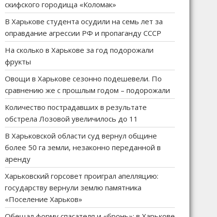
скифского городища «Коломак»
В Харькове студента осудили на семь лет за
оправдание агрессии РФ и пропаганду СССР
На сколько в Харькове за год подорожали
фрукты
Овощи в Харькове сезонно подешевели. По
сравнению же с прошлым годом – подорожали
Количество пострадавших в результате
обстрела Лозовой увеличилось до 11
В Харьковской области суд вернул общине
более 50 га земли, незаконно переданной в
аренду
Харьковский горсовет проиграл апелляцию:
государству вернули землю памятника
«Поселение Харьков»
Обещал форму спасателя и «бронь»: в Харькове