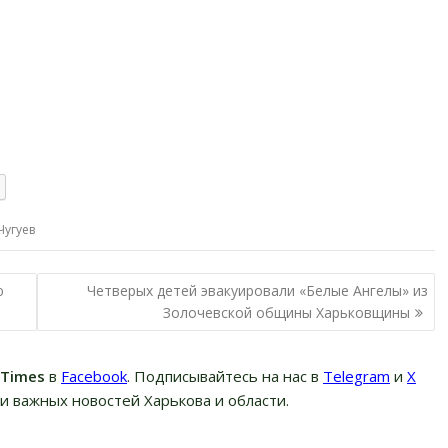
Чугуев
ю
Четверых детей эвакуировали «Белые Ангелы» из
Золочевской общины Харьковщины
вTimes
в
Facebook
. Подписывайтесь на нас в
Telegram
и
Х
и важных новостей Харькова и области.