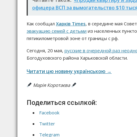
офицера ВСП за вымогательство $10 тыс
Как сообщал
Харків Times
, в середине мая Сове
эвакуацию семей с детьми
из населенных пункто
пятикилометровой зоне от границы с рф.
Сегодня, 20 мая,
русские в очередной раз неодн
Богодуховского района Харьковской области.
Читати цю новину українською →
Марія Коротаєва
Поделиться ссылкой:
Facebook
Twitter
Telegram