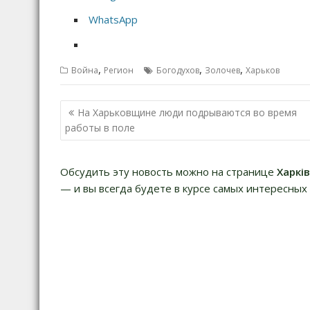
WhatsApp
,
,
,
Война
Регион
Богодухов
Золочев
Харьков
Н
На Харьковщине люди подрываются во время
а
работы в поле
в
и
Обсудить эту новость можно на странице
Харкі
г
— и вы всегда будете в курсе самых интересных 
а
ц
и
я
п
о