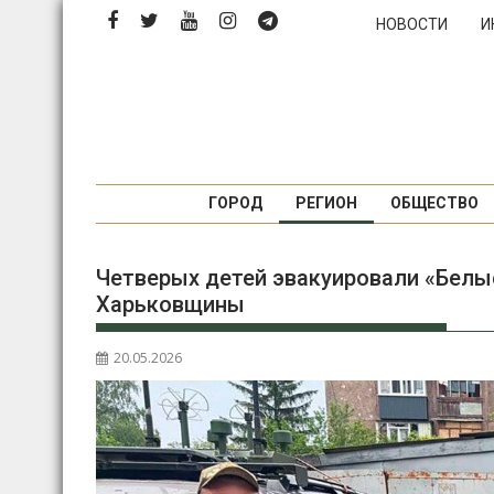
П
НОВОСТИ
И
е
р
е
й
т
и
к
ГОРОД
РЕГИОН
ОБЩЕСТВО
с
о
Четверых детей эвакуировали «Белы
д
Харьковщины
е
р
ж
20.05.2026
и
м
о
м
у