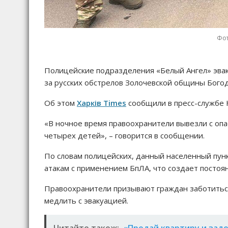
Фот
Полицейские подразделения «Белый Ангел» эвак
за русских обстрелов Золочевской общины Богод
Об этом
Харків Times
сообщили в пресс-службе
«В ночное время правоохранители вывезли с опа
четырех детей», – говорится в сообщении.
По словам полицейских, данный населенный пунк
атакам с применением БпЛА, что создает постоя
Правоохранители призывают граждан заботиться
медлить с эвакуацией.
Читайте також:
«Продай квартиру и задо