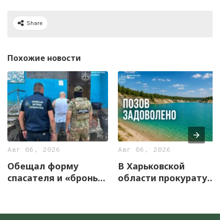
Share
Похожие новости
Авг 06, 2026
Авг 06, 2026
Обещал форму
В Харьковской
спасателя и «бронь»:
области прокуратура
в Харькове
через суд вернула
задержали
государству
лжесотрудника ГСЧС
Африкановское