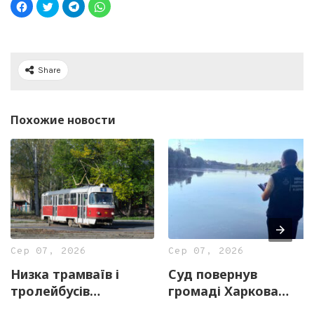
Share
Похожие новости
Сер 07, 2026
Сер 07, 2026
Низка трамваїв і
Суд повернув
тролейбусів
громаді Харкова
тимчасово змінять
майже 13 гектарів