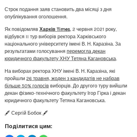
Строк подання заяв становить два місяці з дня
опублікування оголошення.
Як повідомляв
Харків Times
, 2 червня 2021 року,
відбувся II тур виборів ректора Харківського
національного університету імені В. Н. Каразіна. За
результатами голосування
перемогла декан
юридичного факультету ХНУ Тетяна Кагановська
.
На виборах ректора ХНУ імені В. Н. Каразіна, які
пройшли
26 травня, жоден з кандидатів не набрав
більше 50% голосів
виборців. До другого туру вийшли
декан фізико-технічного факультету Ігор Гірка і декан
юридичного факультету Тетяна Кагановська.
🖋️ Сергій Бобок 🖋️
Поділитися цим: