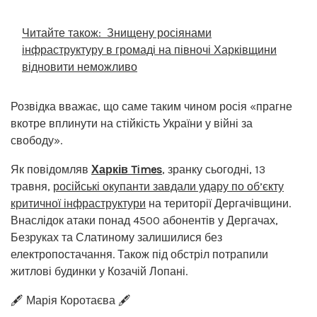
Читайте також:
Знищену росіянами
інфраструктуру в громаді на півночі Харківщини
відновити неможливо
Розвідка вважає, що саме таким чином росія «прагне
вкотре вплинути на стійкість України у війні за
свободу».
Як повідомляв
Харків Times
, зранку сьогодні, 13
травня,
російські окупанти завдали удару по об’єкту
критичної інфраструктури
на території Дергачівщини.
Внаслідок атаки понад 4500 абонентів у Дергачах,
Безруках та Слатиному залишилися без
електропостачання. Також під обстріл потрапили
житлові будинки у Козачій Лопані.
🖋️ Марія Коротаєва 🖋️