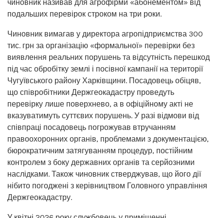
чиновник називав для агрофірми «абонементом» від
подальших перевірок строком на три роки.
Чиновник вимагав у директора агропідприємства 300
тис. грн за організацію «формальної» перевірки без
виявлення реальних порушень та відсутність перешкод
під час обробітку землі і посівної кампанії на території
Чугуївського району Харківщини. Посадовець обіцяв,
що співробітники Держгеокадастру проведуть
перевірку лише поверхнево, а в офіційному акті не
вказуватимуть суттєвих порушень. У разі відмови від
співпраці посадовець погрожував втручанням
правоохоронних органів, проблемами з документацією,
бюрократичним затягуванням процедур, постійним
контролем з боку державних органів та серйозними
наслідками. Також чиновник стверджував, що його дії
нібито погоджені з керівництвом Головного управління
Держгеокадастру.
У квітні 2026 року службовець у приміщенні