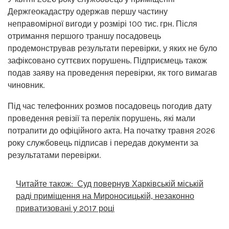
Держгеокадастру одержав першу частину
неправомірної вигоди у розмірі 100 тис. грн. Після
отримання першого траншу посадовець
продемонстрував результати перевірки, у яких не було
зафіксовано суттєвих порушень. Підприємець також
подав заяву на проведення перевірки, як того вимагав
чиновник.
Під час телефонних розмов посадовець погодив дату
проведення ревізії та перелік порушень, які мали
потрапити до офіційного акта. На початку травня 2026
року службовець підписав і передав документи за
результатами перевірки.
Читайте також:
Суд повернув Харківській міській
раді приміщення на Мироносицькій, незаконно
приватизовані у 2017 році