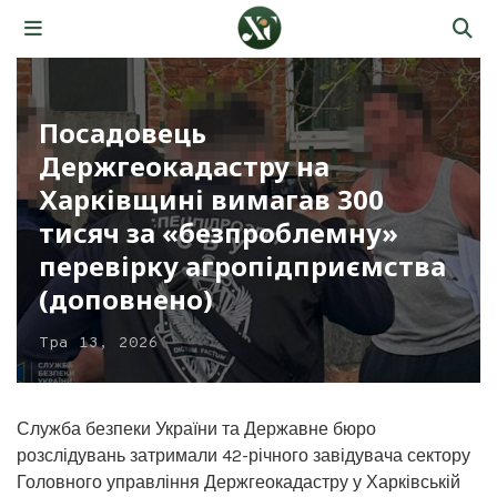
Посадовець
Держгеокадастру на
Харківщині вимагав 300
тисяч за «безпроблемну»
перевірку агропідприємства
(доповнено)
Тра 13, 2026
Служба безпеки України та Державне бюро
розслідувань затримали 42-річного завідувача сектору
Головного управління Держгеокадастру у Харківській