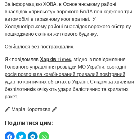
За інформацією ХОВА, в Основʼянському районі
внаслідок «прильоту» ворожого БпЛА пошкоджено три
автомобілі в гаражному кооперативі. У
Холодногірському районі внаслідок ворожого обстрілу
пошкоджено скління житлового будинку.
Обійшлося без постраждалих.
Як повідомляв
Харків Times
, згідно із повідомлення
Головного управління розвідки МО України,
сьогодні
росія розпочала комбінований тривалий повітряний
удар по критичних об’єктах в Україні
. Слідом за хвилями
безпілотників очікують удари балістичних та крилатих
ракет.
🖋️ Марія Коротаєва 🖋️
Поділитися цим: