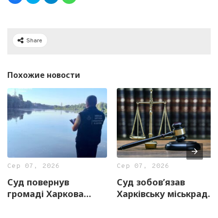
Share
Похожие новости
Сер 07, 2026
Сер 07, 2026
Суд повернув
Суд зобов’язав
громаді Харкова
Харківську міськраду
майже 13 гектарів
збільшити штат
землі з частиною
служб у справах