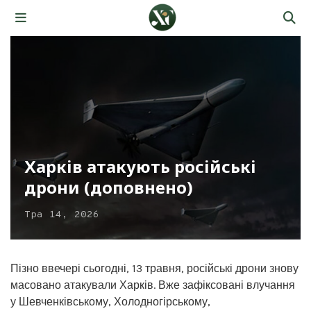
Харків атакують російські
дрони (доповнено)
Тра 14, 2026
Пізно ввечері сьогодні, 13 травня, російські дрони знову
масовано атакували Харків. Вже зафіксовані влучання
у Шевченківському, Холодногірському,