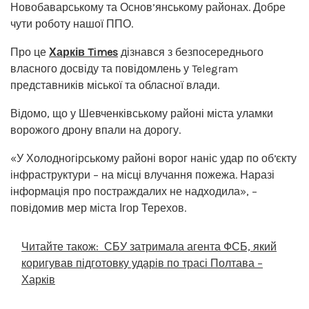
Новобаварському та Основ’янському районах. Добре
чути роботу нашої ППО.
Про це
Харків Times
дізнався з безпосереднього
власного досвіду та повідомлень у Telegram
представників міської та обласної влади.
Відомо, що у Шевченківському районі міста уламки
ворожого дрону впали на дорогу.
«У Холодногірському районі ворог наніс удар по обʼєкту
інфраструктури – на місці влучання пожежа. Наразі
інформація про постраждалих не надходила», –
повідомив мер міста Ігор Терехов.
Читайте також:
СБУ затримала агента ФСБ, який
коригував підготовку ударів по трасі Полтава –
Харків