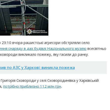
о 23:10 вчора рашистські агресори обстріляли село
ння снаряду в дах будівлі Національного музею
всесвітньо
Сковороди викликало пожежу, яку гасили до ранку.
рив по АЗС у Харкові: виникла пожежа
Григорія Сковороди у селі Сковородинівка у Харківській
а,
потрібно приблизно 112 млн грн
.