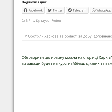
Поділитися цим:
Facebook
Twitter
Telegram
WhatsApp
,
,
Війна
Культура
Регіон
Навігація
Обстріли Харкова та області за добу (доповнено
записів
Обговорити цю новину можна на сторінці
Харків
ви завжди будете в курсі найбільш цікавих та важ