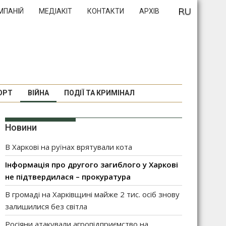
МПАНІЙ
МЕДІАКІТ
КОНТАКТИ
АРХІВ
ОРТ
ВІЙНА
ПОДІЇ ТА КРИМІНАЛ
Новини
В Харкові на руїнах врятували кота
Інформація про другого загиблого у Харкові
не підтвердилася – прокуратура
В громаді на Харківщині майже 2 тис. осіб знову
залишилися без світла
Росіяни атакували агропідприємство на