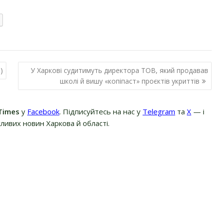
)
У Харкові судитимуть директора ТОВ, який продавав
школі й вишу «копіпаст» проєктів укриттів
Times
у
Facebook
. Підписуйтесь на нас у
Telegram
та
Х
— і
ливих новин Харкова й області.