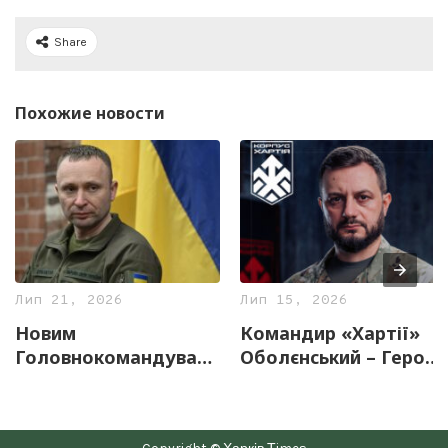
Share
Похожие новости
Лип 21, 2026
Лип 15, 2026
Новим
Командир «Хартії»
Головнокомандувачем
Оболєнський – Герой
Збройних Сил
України
України стане
Михайло Драпатий –