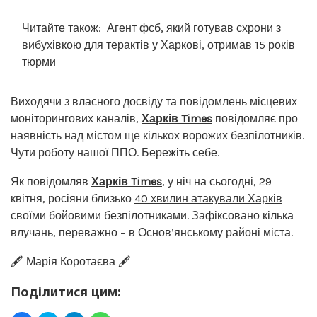
Читайте також:
Агент фсб, який готував схрони з
вибухівкою для терактів у Харкові, отримав 15 років
тюрми
Виходячи з власного досвіду та повідомлень місцевих
моніторингових каналів,
Харків Times
повідомляє про
наявність над містом ще кількох ворожих безпілотників.
Чути роботу нашої ППО. Бережіть себе.
Як повідомляв
Харків Times
, у ніч на сьогодні, 29
квітня, росіяни близько
40 хвилин атакували Харків
своїми бойовими безпілотниками. Зафіксовано кілька
влучань, переважно – в Основ’янському районі міста.
🖋️ Марія Коротаєва 🖋️
Поділитися цим: