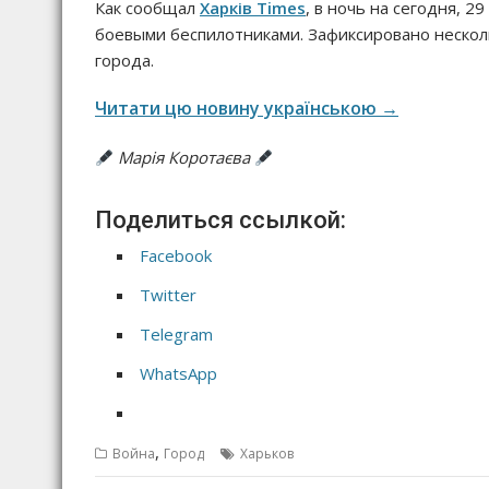
Как сообщал
Харків Times
, в ночь на сегодня, 29
боевыми беспилотниками. Зафиксировано нескол
города.
Читати цю новину українською →
Марія Коротаєва
Поделиться ссылкой:
Facebook
Twitter
Telegram
WhatsApp
,
Война
Город
Харьков