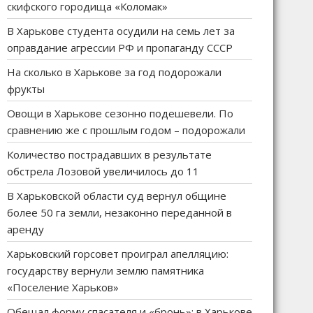
скифского городища «Коломак»
В Харькове студента осудили на семь лет за
оправдание агрессии РФ и пропаганду СССР
На сколько в Харькове за год подорожали
фрукты
Овощи в Харькове сезонно подешевели. По
сравнению же с прошлым годом – подорожали
Количество пострадавших в результате
обстрела Лозовой увеличилось до 11
В Харьковской области суд вернул общине
более 50 га земли, незаконно переданной в
аренду
Харьковский горсовет проиграл апелляцию:
государству вернули землю памятника
«Поселение Харьков»
Обещал форму спасателя и «бронь»: в Харькове