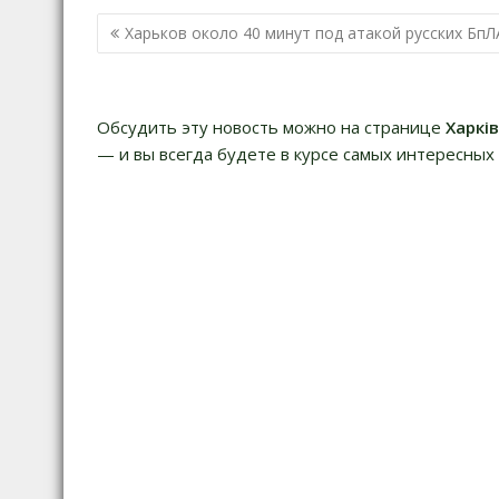
Н
Харьков около 40 минут под атакой русских БпЛ
а
в
и
Обсудить эту новость можно на странице
Харкі
г
— и вы всегда будете в курсе самых интересных 
а
ц
и
я
п
о
з
а
п
и
с
я