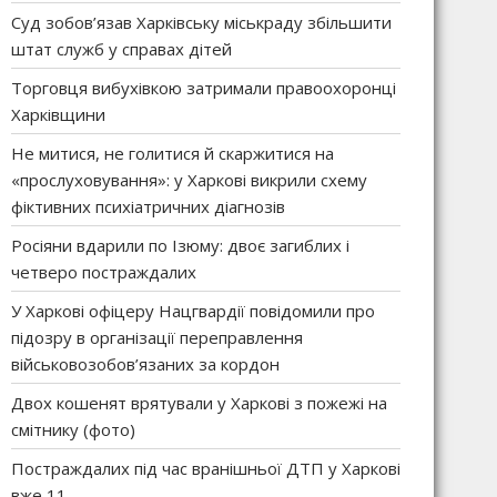
Суд зобов’язав Харківську міськраду збільшити
штат служб у справах дітей
Торговця вибухівкою затримали правоохоронці
Харківщини
Не митися, не голитися й скаржитися на
«прослуховування»: у Харкові викрили схему
фіктивних психіатричних діагнозів
Росіяни вдарили по Ізюму: двоє загиблих і
четверо постраждалих
У Харкові офіцеру Нацгвардії повідомили про
підозру в організації переправлення
військовозобов’язаних за кордон
Двох кошенят врятували у Харкові з пожежі на
смітнику (фото)
Постраждалих під час вранішньої ДТП у Харкові
вже 11