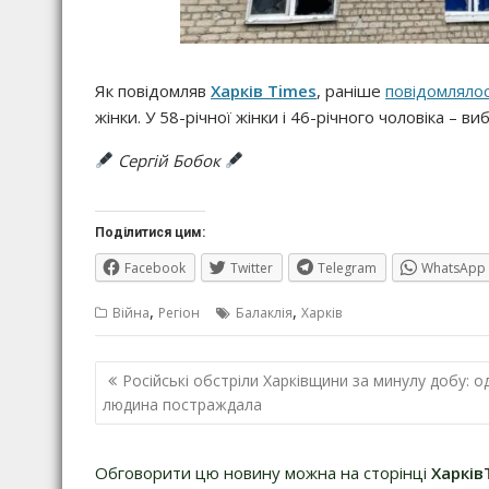
Як повідомляв
Харків Times
, раніше
повідомляло
жінки. У 58-річної жінки і 46-річного чоловіка – в
Сергій Бобок
Поділитися цим:
Facebook
Twitter
Telegram
WhatsApp
,
,
Війна
Регіон
Балаклія
Харків
Навігація
Російські обстріли Харківщини за минулу добу: о
записів
людина постраждала
Обговорити цю новину можна на сторінці
Харків