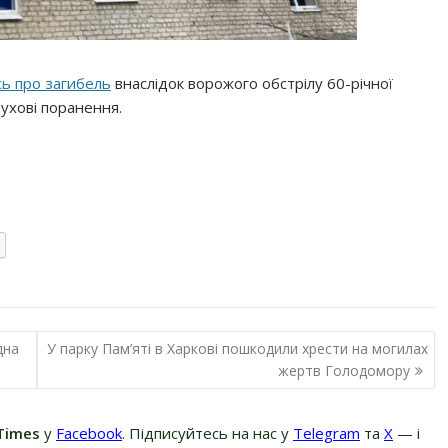
сь про загибель
внаслідок ворожого обстрілу 60-річної
ибухові поранення.
дна
У парку Пам’яті в Харкові пошкодили хрести на могилах
жертв Голодомору
Times
у
Facebook
. Підписуйтесь на нас у
Telegram
та
Х
— і