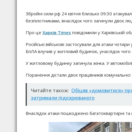
Збройні сили рф 24 квітня близько 09:30 атакува
безпілотниками, внаслідок чого загинули двоє лю
Про це
Харків Times
повідомили у Харківській об
Російські військові застосували для атаки чотири
БпЛА влучив у житловий будинок, унаслідок чого
У житловому будинку загинула жінка. У автомобілі
Поранення дістали двоє працівників комунальної 
Читайте також:
Обіцяв «домовитися» про I
затримали підозрюваного
Внаслідок атаки пошкоджено багатоквартирні та п