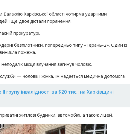
ли Балаклію Харківської області чотирма ударними
дей і ще двоє дістали поранення.
ласній прокуратурі.
 ударні безпілотники, попередньо типу «Герань-2». Один із
 виникла пожежа.
 неподалік місця влучання загинув чоловік.
служби — чоловік і жінка, їм надається медична допомога.
I групу інвалідності за $20 тис.: на Харківщині
риватні житлові будинки, автомобілі, а також ліцей.