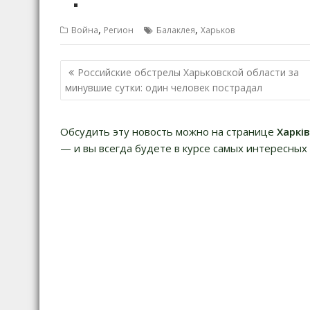
,
,
Война
Регион
Балаклея
Харьков
Н
Российские обстрелы Харьковской области за
а
минувшие сутки: один человек пострадал
в
и
Обсудить эту новость можно на странице
Харкі
г
— и вы всегда будете в курсе самых интересных 
а
ц
и
я
п
о
з
а
п