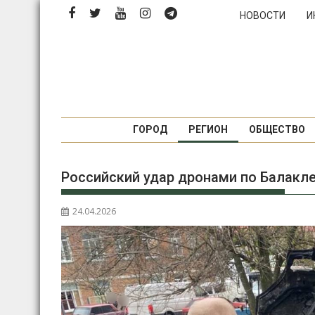
П
НОВОСТИ
И
е
р
е
й
т
и
к
ГОРОД
РЕГИОН
ОБЩЕСТВО
с
о
Российский удар дронами по Балакле
д
е
р
24.04.2026
ж
и
м
о
м
у