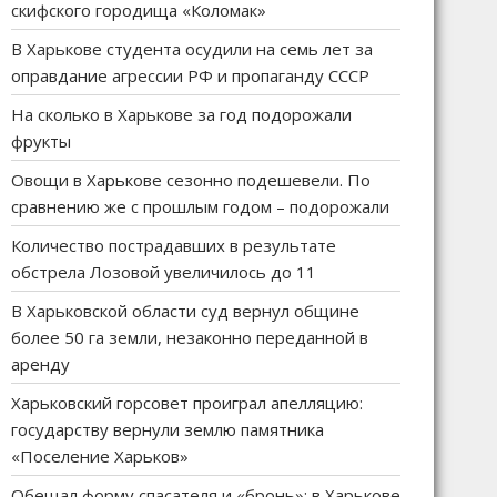
скифского городища «Коломак»
В Харькове студента осудили на семь лет за
оправдание агрессии РФ и пропаганду СССР
На сколько в Харькове за год подорожали
фрукты
Овощи в Харькове сезонно подешевели. По
сравнению же с прошлым годом – подорожали
Количество пострадавших в результате
обстрела Лозовой увеличилось до 11
В Харьковской области суд вернул общине
более 50 га земли, незаконно переданной в
аренду
Харьковский горсовет проиграл апелляцию:
государству вернули землю памятника
«Поселение Харьков»
Обещал форму спасателя и «бронь»: в Харькове