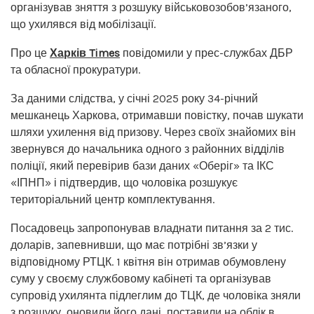
організував зняття з розшуку військовозобов’язаного,
що ухилявся від мобілізації.
Про це
Харків Times
повідомили у прес-службах ДБР
та обласної прокуратури.
За даними слідства, у січні 2025 року 34-річний
мешканець Харкова, отримавши повістку, почав шукати
шляхи ухилення від призову. Через своїх знайомих він
звернувся до начальника одного з районних відділів
поліції, який перевірив бази даних «Оберіг» та ІКС
«ІПНП» і підтвердив, що чоловіка розшукує
територіальний центр комплектування.
Посадовець запропонував владнати питання за 2 тис.
доларів, запевнивши, що має потрібні зв’язки у
відповідному РТЦК. 1 квітня він отримав обумовлену
суму у своєму службовому кабінеті та організував
супровід ухилянта підлеглим до ТЦК, де чоловіка зняли
з розшуку, оновили його дані, поставили на облік в