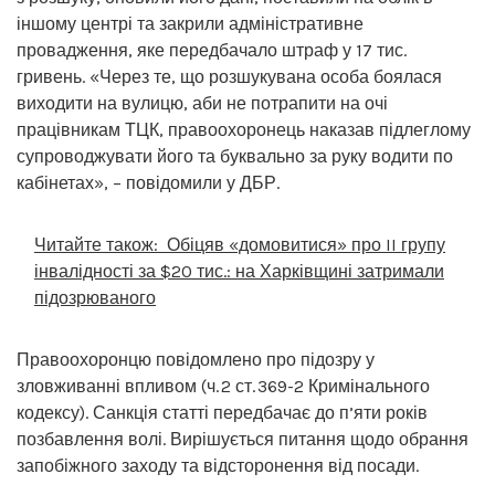
іншому центрі та закрили адміністративне
провадження, яке передбачало штраф у 17 тис.
гривень. «Через те, що розшукувана особа боялася
виходити на вулицю, аби не потрапити на очі
працівникам ТЦК, правоохоронець наказав підлеглому
супроводжувати його та буквально за руку водити по
кабінетах», – повідомили у ДБР.
Читайте також:
Обіцяв «домовитися» про II групу
інвалідності за $20 тис.: на Харківщині затримали
підозрюваного
Правоохоронцю повідомлено про підозру у
зловживанні впливом (ч. 2 ст. 369-2 Кримінального
кодексу). Санкція статті передбачає до п’яти років
позбавлення волі. Вирішується питання щодо обрання
запобіжного заходу та відсторонення від посади.