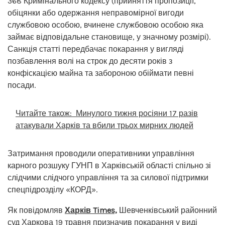
368 Кримінального кодексу (прийняття пропозиції,
обіцянки або одержання неправомірної вигоди
службовою особою, вчинене службовою особою яка
займає відповідальне становище, у значному розмірі).
Санкція статті передбачає покарання у вигляді
позбавлення волі на строк до десяти років з
конфіскацією майна та забороною обіймати певні
посади.
Читайте також:
Минулого тижня росіяни 17 разів
атакували Харків та вбили трьох мирних людей
Затримання проводили оперативники управління
карного розшуку ГУНП в Харківській області спільно зі
слідчими слідчого управління та за силової підтримки
спецпідрозділу «КОРД».
Як повідомляв
Харків Times,
Шевченківський районний
суд Харкова 19 травня
призначив покарання у виді