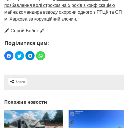
позбавлення волі строком на 5 років з конфіскацією
майна
командира взводу охорони одного з РТЦК та СП
м. Харкова за корупційний злочин.
🖋️ Сергій Бобок 🖋️
Поділитися цим:
Share
Похожие новости