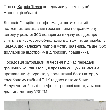
Про це
Харків Times
повідомили у прес-службі
Нацполіції області.
До поліції надійшла інформація, що 50-річний
полковник вимагав від громадянина неправомірну
вигоду у розмірі 500 доларів за видачу довідок про
зняття з військового обліку двох вантажних автомобілів
КамАЗ, що належать підприємству заявника, та ще 500
долларів за відстрочку від призову працівника.
Посадовця затримали 16 червня під час передачі
грошових коштів. Поліція провела обшуки за місцем
проживання фігуранта, у помешканні його матері, у
службовому кабінеті ТЦК та двох автомобілях.
Вилучено мобільні телефони, грошові кошти, а також
два запали типу УЗРГМ.