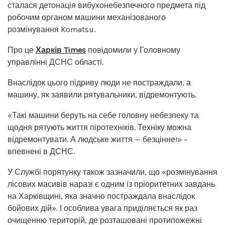
сталася детонація вибухонебезпечного предмета під
робочим органом машини механізованого
розмінування Komatsu.
Про це
Харків Times
повідомили у Головному
управлінні ДСНС області.
Внаслідок цього підриву люди не постраждали, а
машину, як заявили рятувальники, відремонтують.
«Такі машини беруть на себе головну небезпеку та
щодня рятують життя піротехніків. Техніку можна
відремонтувати. А людське життя — безцінне!» –
впевнені в ДСНС.
У Службі порятунку також зазначили, що «розмінування
лісових масивів наразі є одним із пріоритетних завдань
на Харківщині, яка значно постраждала внаслідок
бойових дій». І особлива увага приділяється як раз
очищенню територій, де розташовані протипожежні