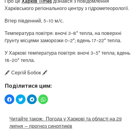
Про це
Харків Times
дізнався з повідомлення
Харківського регіонального центру з гідрометеорології.
Вітер південний, 5–10 м/с.
Температура повітря: вночі 3–8° тепла, на поверхні
ґрунту місцями заморозки 0–2°; вдень 17–22° тепла.
У Харкові температура повітря: вночі 3–5° тепла; вдень
18–20° тепла.
🖋️ Сергій Бобок 🖋️
Поділитися цим:
Читайте також:
Погода у Харкові та області на 29
липня — прогноз синоптиків