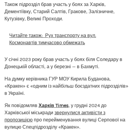
Також підрозділ брав участь у боях за Харків,
Дементіївку, Старий Салтів, Гракове, Залізничне,
Кутузівку, Великі Проходи.
Читайте також:
Рух транспорту на вул.
Космонавтів тимчасово обмежать
У січні 2023 року брав участь у боях біля Соледару в
Донецькій області, а у березні — в Бахмуті.
На думку керівника ГУР МОУ Кирила Буданова,
«Кракен» є «одним із найбільш боєздатних підрозділів»
в Україні.
Як повідомляв
Харків Times
, у грудні 2024 до
Харківської міськради
звернулися активісти з
пропозицією
про перейменування вулиці Серпової на
вулицю Спецпідрозділу «Кракен».