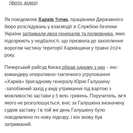
(фото, відео)
Як повідомляв
Харків Times
, працівники Державного
бюро розслідувань у взаємодії зі Службою безпеки
України
затримали двох генералів та полковника
, яких
підозрюють у недбалості, що призвела до захоплення
ворогом частину території Харківщини у травні 2024
року.
Печерський райсуд Києва
обрав одному з них
– екс-
командиру оперативно-тактичного угруповання
«Харків» бригадному генералу Юрію Галушкіну
-запобіжний захід у виді утримання під вартою з
можливостю застави у 5 млн. гривень. Поручитель, ім’я
якого не розголошується, вніс за Галушкіна визначену
судом заставу. І в той же день Галушкіну було
повідомлено по нову підозру, і він знову був
затриманий.