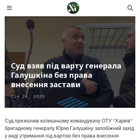
Суд взяв під варту генерала
Галушкіна без права
внесення застави
Січ 24, 2025
Суд призначив колишньому командувачу ОТУ “Харків”
бригадному генералу Юрію Галушкіну запобіжний захід
у виді утримання під вартою без права внесення