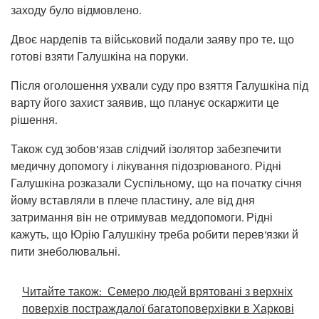
заходу було відмовлено.
Двоє нардепів та військовий подали заяву про те, що
готові взяти Галушкіна на поруки.
Після оголошення ухвали суду про взяття Галушкіна під
варту його захист заявив, що планує оскаржити це
рішення.
Також суд зобов’язав слідчий ізолятор забезпечити
медичну допомогу і лікування підозрюваного. Рідні
Галушкіна розказали Суспільному, що на початку січня
йому вставляли в плече пластину, але від дня
затримання він не отримував меддопомоги. Рідні
кажуть, що Юрію Галушкіну треба робити перевʼязки й
пити знеболювальні.
Читайте також:
Семеро людей врятовані з верхніх
поверхів постраждалої багатоповерхівки в Харкові