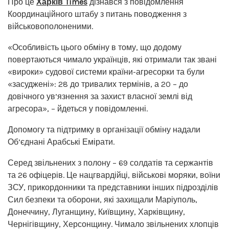
Про це
Харків Times
дізнався з повідомлення
Координаційного штабу з питань поводження з
військовополоненими.
«Особливість цього обміну в тому, що додому
повертаються чимало українців, які отримали так звані
«вироки» судової системи країни-агресорки та були
«засуджені»: 28 до тривалих термінів, а 20 – до
довічного ув’язнення за захист власної землі від
агресора», – йдеться у повідомленні.
Допомогу та підтримку в організації обміну надали
Об’єднані Арабські Емірати.
Серед звільнених з полону – 69 солдатів та сержантів
та 26 офіцерів. Це нацгвардійці, військові моряки, воїни
ЗСУ, прикордонники та представники інших підрозділів
Сил безпеки та оборони, які захищали Маріуполь,
Донеччину, Луганщину, Київщину, Харківщину,
Чернігівщину, Херсонщину. Чимало звільнених хлопців