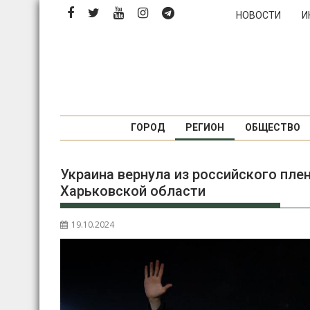
П
НОВОСТИ
И
е
р
е
й
т
и
к
ГОРОД
РЕГИОН
ОБЩЕСТВО
с
о
Украина вернула из российского плен
д
Харьковской области
е
р
ж
19.10.2024
и
м
о
м
у