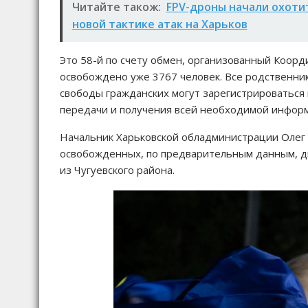
Читайте також:
FPV-дроны начали охотит
новой тактике атак на Харьков
Это 58-й по счету обмен, организованный Коор
освобождено уже 3767 человек. Все родственни
свободы гражданских могут зарегистрироваться
передачи и получения всей необходимой инфор
Начальник Харьковской обладминистрации Олег 
освобожденных, по предварительным данным, два
из Чугуевского района.