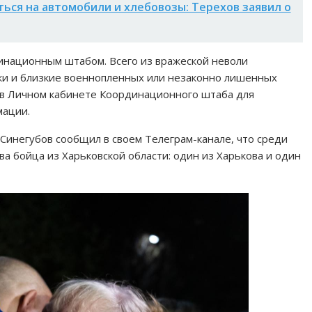
ься на автомобили и хлебовозы: Терехов заявил о
динационным штабом. Всего из вражеской неволи
ки и близкие военнопленных или незаконно лишенных
 в Личном кабинете Координационного штаба для
мации.
Синегубов сообщил в своем Телеграм-канале, что среди
 бойца из Харьковской области: один из Харькова и один