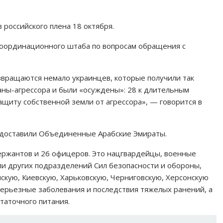
российского плена 18 октября.
оординационного штаба по вопросам обращения с
звращаются немало украинцев, которые получили так
ны-агрессора и были «осуждены»: 28 к длительным
ащиту собственной земли от агрессора», — говорится в
доставили Объединенные Арабские Эмираты.
ержантов и 26 офицеров. Это нацгвардейцы, военные
ли других подразделений Сил безопасности и обороны,
кую, Киевскую, Харьковскую, Черниговскую, Херсонскую
ерьезные заболевания и последствия тяжелых ранений, а
таточного питания.