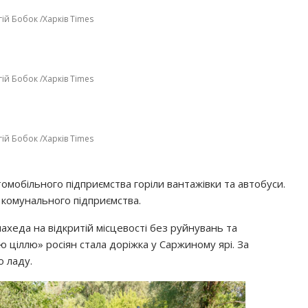
ій Бобок /Харків Times
ій Бобок /Харків Times
ій Бобок /Харків Times
томобільного підприємства горіли вантажівки та автобуси.
комунального підприємства.
ахеда на відкритій місцевості без руйнувань та
 ціллю» росіян стала доріжка у Саржиному ярі. За
о ладу.