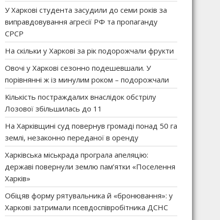
У Харкові студента засудили до семи років за
виправдовування агресії РФ та пропаганду
СРСР
На скільки у Харкові за рік подорожчали фрукти
Овочі у Харкові сезонно подешевшали. У
порівнянні ж із минулим роком – подорожчали
Кількість постраждалих внаслідок обстрілу
Лозової збільшилась до 11
На Харківщині суд повернув громаді понад 50 га
землі, незаконно переданої в оренду
Харківська міськрада програла апеляцію:
державі повернули землю пам’ятки «Поселення
Харків»
Обіцяв форму рятувальника й «бронювання»: у
Харкові затримали псевдоспівробітника ДСНС