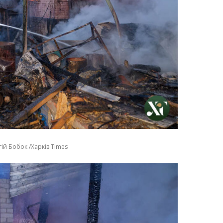
ій Бобок /Харків Times