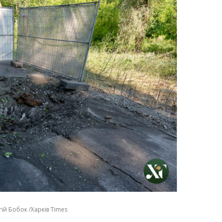
ій Бобок /Харків Times