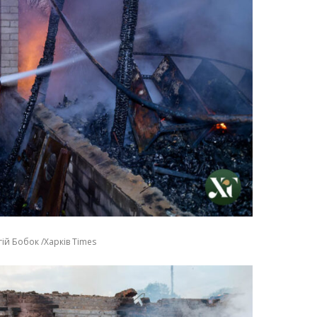
ій Бобок /Харків Times