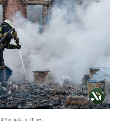
ій Бобок /Харків Times