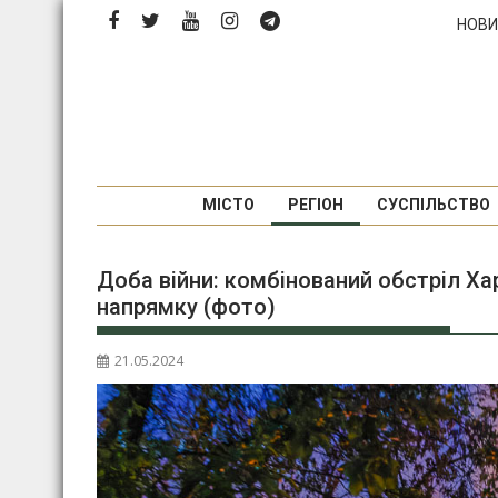
П
НОВИ
е
р
е
й
т
и
д
МІСТО
РЕГІОН
СУСПІЛЬСТВО
о
в
Доба війни: комбінований обстріл Ха
м
напрямку (фото)
і
с
т
21.05.2024
у