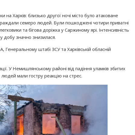
ки на Харків: близько другої ночі місто було атаковане
страждали семеро людей. Були пошкоджені чотири приватні
 легковики та бігова доріжка у Саржиному ярі. Інтенсивність
лу добу значно знизилася.
А, Генеральному штабі ЗСУ та Харківській обласній
кації. У Немишлянському районі від падіння уламків збитих
о людей мали гостру реакцію на стрес.