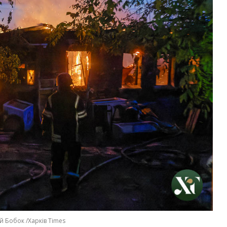
й Бобок /Харків Times