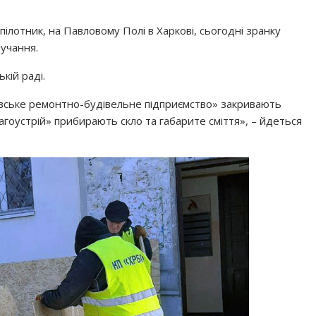
зпілотник, на Павловому Полі в Харкові, сьогодні зранку
учання.
кій раді.
ківське ремонтно-будівельне підприємство» закривають
лагоустрій» прибирають скло та габарите сміття», – йдеться