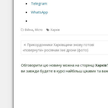
Telegram
WhatsApp
,
Війна
Місто
Харків
Н
Прикордонники Харківщини знову готові
а
«повернути» росіянам їхні дрони (фото)
в
і
Обговорити цю новину можна на сторінці
Харків
г
ви завжди будете в курсі найбільш цікавих та важ
а
ц
і
я
з
а