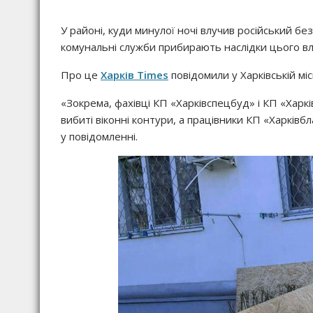
У районі, куди минулої ночі влучив російський бе
комунальні служби прибирають наслідки цього вл
Про це
Харків Times
повідомили у Харківській місь
«Зокрема, фахівці КП «Харківспецбуд» і КП «Хар
вибиті віконні контури, а працівники КП «Харківб
у повідомленні.