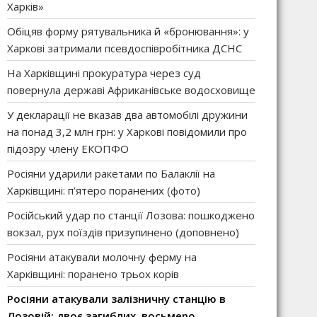
Харків»
Обіцяв форму рятувальника й «бронювання»: у
Харкові затримали псевдоспівробітника ДСНС
На Харківщині прокуратура через суд
повернула державі Африканівське водосховище
У декларації не вказав два автомобілі дружини
на понад 3,2 млн грн: у Харкові повідомили про
підозру члену ЕКОПФО
Росіяни ударили ракетами по Балаклії на
Харківщині: п’ятеро поранених (фото)
Російський удар по станції Лозова: пошкоджено
вокзал, рух поїздів призупинено (доповнено)
Росіяни атакували молочну ферму на
Харківщині: поранено трьох корів
Росіяни атакували залізничну станцію в
Лозовій: двоє загиблих, восьмеро