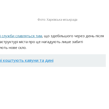
Фото: Харківська міськрада
і служби славляться тим
, що здебільшого через день після
раструктурі міста про це нагадують лише забиті
ують нове скло.
ві коштують кавуни та дині