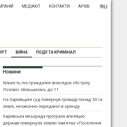
МПАНІЙ
МЕДІАКІТ
КОНТАКТИ
АРХІВ
ОРТ
ВІЙНА
ПОДІЇ ТА КРИМІНАЛ
Новини
Кількість постраждалих внаслідок обстрілу
Лозової збільшилась до 11
На Харківщині суд повернув громаді понад 50 га
землі, незаконно переданої в оренду
Харківська міськрада програла апеляцію:
державі повернули землю пам’ятки «Поселення