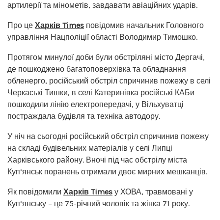
артилерії та мінометів, завдавати авіаційних ударів.
Про це
Харків Times
повідомив начальник Головного
управління Нацполіції області Володимир Тимошко.
Протягом минулої доби були обстріляні місто Дергачі,
де пошкоджено багатоповерхівка та обладнання
обленерго, російський обстріл спричинив пожежу в селі
Черкаські Тишки, в селі Катеринівка російські КАБи
пошкодили лінію електропередачі, у Вільхуватці
постраждала будівля та техніка автодору.
У ніч на сьогодні російський обстріл спричинив пожежу
на складі будівельних матеріалів у селі Липці
Харківського району. Вночі під час обстрілу міста
Куп’янськ поранень отримали двоє мирних мешканців.
Як повідомили
Харків Times
у ХОВА, травмовані у
Куп’янську – це 75-річний чоловік та жінка 71 року.