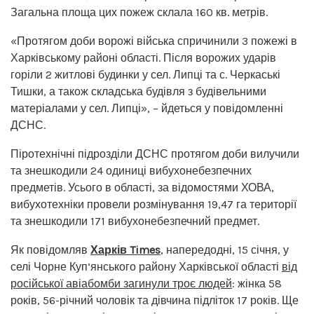
Загальна площа цих пожеж склала 160 кв. метрів.
«Протягом доби ворожі війська спричинили 3 пожежі в
Харківському районі області. Після ворожих ударів
горіли 2 житлові будинки у сел. Липці та с. Черкаські
Тишки, а також складська будівля з будівельними
матеріалами у сел. Липці», – йдеться у повідомленні
ДСНС.
Піротехнічні підрозділи ДСНС протягом доби вилучили
та знешкодили 24 одиниці вибухонебезпечних
предметів. Усього в області, за відомостями ХОВА,
вибухотехніки провели розмінування 19,47 га території
та знешкодили 171 вибухонебезпечний предмет.
Як повідомляв
Харків Times
, напередодні, 15 січня, у
селі Чорне Куп’янського району Харківської області
від
російської авіабомби загинули троє людей
: жінка 58
років, 56-річний чоловік та дівчина підліток 17 років. Ще