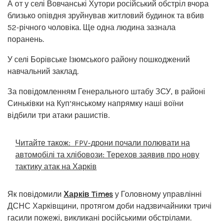
А от у селі Вовчанські Хутори російський обстріл вчора
близько опівдня зруйнував житловий будинок та вбив
52-річного чоловіка. Ще одна людина зазнала
поранень.
У селі Борівське Ізюмського району пошкоджений
навчальний заклад.
За повідомленням Генерального штабу ЗСУ, в районі
Синьківки на Куп’янському напрямку наші воїни
відбили три атаки рашистів.
Читайте також:
FPV-дрони почали полювати на
автомобілі та хлібовози: Терехов заявив про нову
тактику атак на Харків
Як повідомили
Харків Times
у Головному управлінні
ДСНС Харківщини, протягом доби надзвичайники тричі
гасили пожежі, викликані російськими обстрілами.