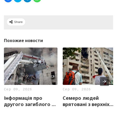
Share
Похожие новости
Сер 09, 2026
Сер 09, 2026
Інформація про
Семеро людей
другого загиблого у
врятовані з верхніх
Харкові не
поверхів
підтвердилася –
постраждалої