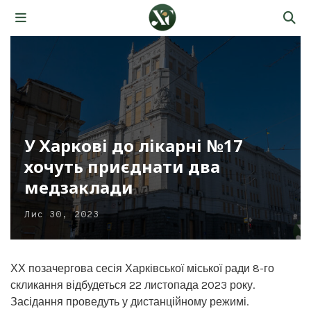
У Харкові до лікарні №17
хочуть приєднати два
медзаклади
Лис 30, 2023
ХХ позачергова сесія Харківської міської ради 8-го
скликання відбудеться 22 листопада 2023 року.
Засідання проведуть у дистанційному режимі.