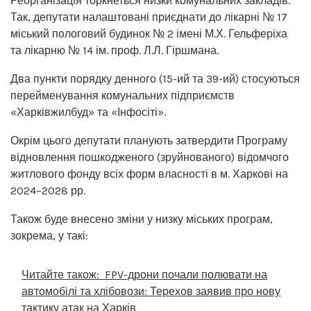
Реорганізація торкнеться низки комунальних закладів.
Так, депутати налаштовані приєднати до лікарні № 17
міський пологовий будинок № 2 імені М.Х. Гельферіха
та лікарню № 14 ім. проф. Л.Л. Гіршмана.
Два пункти порядку денного (15-ий та 39-ий) стосуються
перейменування комунальних підприємств
«Харківжилбуд» та «Інфосіті».
Окрім цього депутати планують затвердити Програму
відновлення пошкодженого (зруйнованого) відомчого
житлового фонду всіх форм власності в м. Харкові на
2024–2028 рр.
Також буде внесено зміни у низку міських програм,
зокрема, у такі:
Читайте також:
FPV-дрони почали полювати на
автомобілі та хлібовози: Терехов заявив про нову
тактику атак на Харків