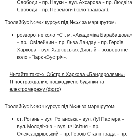
Свободи – пр. Науки – вул. Ахсарова – пр. Людвіга
Свободи – пр. Перемоги (коло трамвая).
Тролейбус №267 курсує
під №57
за маршрутом:
розворотне коло «Ст. м. «Академіка Барабашова»
– пр. Ювілейний – пр. Льва Ландау – пр. Героїв
Харкова – вул. Харківських Дивізій – розворотне
коло «Парк «Зустріч».
Читайте також:
Обстріл Харкова «Бандеролями»:
11 постраждалих, пошкоджено будинки та
електромережу (фото)
Тролейбус №304 курсує під
№59
за маршрутом:
ст. Рогань – вул. Роганська – вул. Луї Пастера –
вул. Молодіжна – вул. 12 Квітня – пр.
Олександрівський – пр. Героїв Сталінграда – пр.