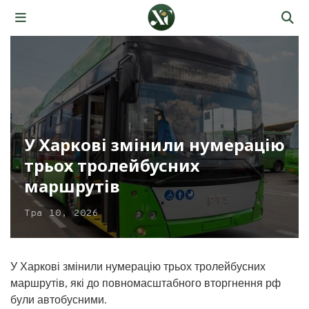
У Харкові змінили нумерацію
трьох тролейбусних
маршрутів
Тра 10, 2026
У Харкові змінили нумерацію трьох тролейбусних
маршрутів, які до повномасштабного вторгнення рф
були автобусними.