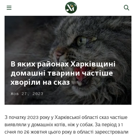
В яких районах Харківщині
домашні тварини частіше
хворіли на сказ
Жов 27, 2023
З початку 2023 року у Харківської області сказ частіше
виявляли у домашніх котів, ніж у собак. За період з 1
січня по 26 жовтня цього року в області зареєстровали