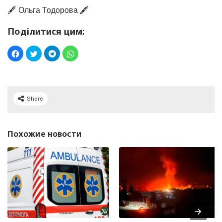
🖋️ Ольга Тодорова 🖋️
Поділитися цим:
Share
Похожие новости