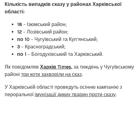
Кількість випадків сказу у районах Харківської
області:
18
– Ізюмський район;
12
– Лозівський район;
по 10
– Чугуївський та Куп’янський;
3
– Красноградський;
по 1
– Богодухівський та Харківський.
Як повідомляв
Харків Times
,
за тиждень у Чугуївському
районі
три коти захворіли на сказ
.
У Харківській області проведуть осінню кампанію з
пероральної
імунізації диких тварин проти сказу
.