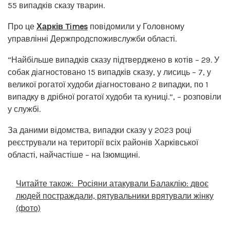
55 випадків сказу тварин.
Про це
Харків Times
повідомили у Головному
управлінні Держпродспоживслужби області.
“Найбільше випадків сказу підтверджено в котів – 29. У
собак діагностовано 15 випадків сказу, у лисиць – 7, у
великої рогатої худоби діагностовано 2 випадки, по 1
випадку в дрібної рогатої худоби та куниці.”, – розповіли
у службі.
За даними відомства, випадки сказу у 2023 році
реєстрували на території всіх районів Харківської
області, найчастіше – на Ізюмщині.
Читайте також:
Росіяни атакували Балаклію: двоє
людей постраждали, рятувальники врятували жінку
(фото)