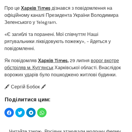
Про це
Харків Times
дізнався з повідомлення на
офіційному каналі Президента України Володимира
Зеленського у Telegram.
«Є загиблі та поранені. Мої співчуття! Наші
рятувальники ліквідовують пожежу», – йдеться у
повідомленні.
Як повідомляв
Харків Times
,
29 липня
ворог вкотре
обстріляв м. Куп‘янськ
Харківської області. Внаслідок
ворожих ударів було пошкоджено житлові будинки.
🖋️ Сергій Бобок 🖋️
Поділитися цим:
Читайте також:
Росіяни атакували молочну ферму