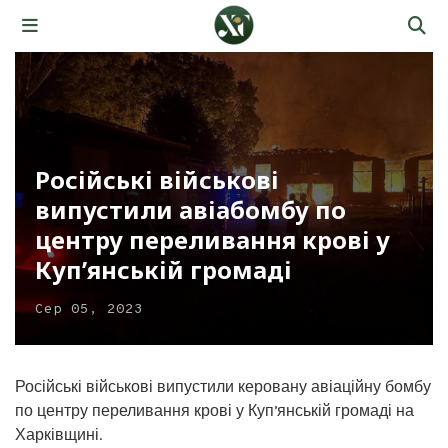
Російські військові
випустили авіабомбу по
центру переливання крові у
Купʼянській громаді
Сер 05, 2023
Російські військові випустили керовану авіаційну бомбу
по центру переливання крові у Купʼянській громаді на
Харківщині.