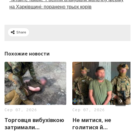
на Харківщині: поранено трьох корів
Share
Похожие новости
Сер 07, 2026
Сер 07, 2026
Торговця вибухівкою
Не митися, не
затримали
голитися й
правоохоронці
скаржитися на