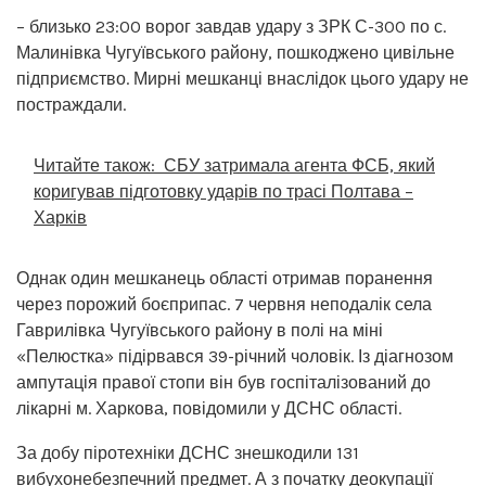
– близько 23:00 ворог завдав удару з ЗРК С-300 по с.
Малинівка Чугуївського району, пошкоджено цивільне
підприємство. Мирні мешканці внаслідок цього удару не
постраждали.
Читайте також:
СБУ затримала агента ФСБ, який
коригував підготовку ударів по трасі Полтава –
Харків
Однак один мешканець області отримав поранення
через порожий боєприпас. 7 червня неподалік села
Гаврилівка Чугуївського району в полі на міні
«Пелюстка» підірвався 39-річний чоловік. Із діагнозом
ампутація правої стопи він був госпіталізований до
лікарні м. Харкова, повідомили у ДСНС області.
За добу піротехніки ДСНС знешкодили 131
вибухонебезпечний предмет. А з початку деокупації