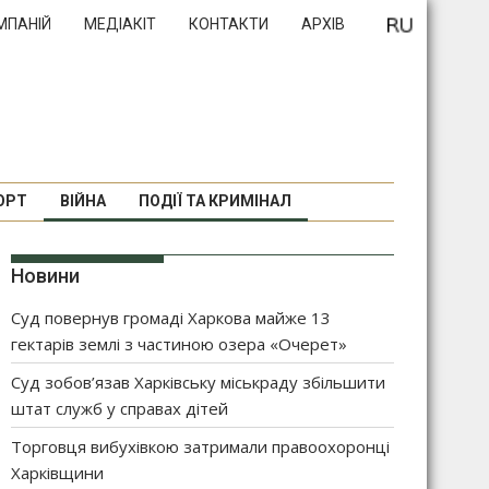
МПАНІЙ
МЕДІАКІТ
КОНТАКТИ
АРХІВ
ОРТ
ВІЙНА
ПОДІЇ ТА КРИМІНАЛ
Новини
Суд повернув громаді Харкова майже 13
гектарів землі з частиною озера «Очерет»
Суд зобов’язав Харківську міськраду збільшити
штат служб у справах дітей
Торговця вибухівкою затримали правоохоронці
Харківщини