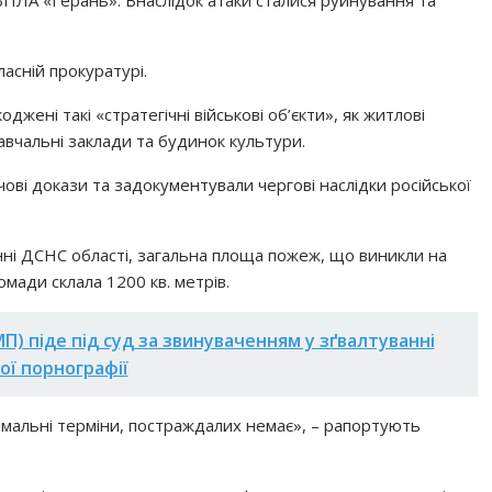
 БПЛА «Герань». Внаслідок атаки сталися руйнування та
ласній прокуратурі.
жені такі «стратегічні військові об’єкти», як житлові
авчальні заклади та будинок культури.
ечові докази та задокументували чергові наслідки російської
нні ДСНС області, загальна площа пожеж, що виникли на
омади склала 1200 кв. метрів.
П) піде під суд за звинуваченням у зґвалтуванні
ої порнографії
німальні терміни, постраждалих немає», – рапортують