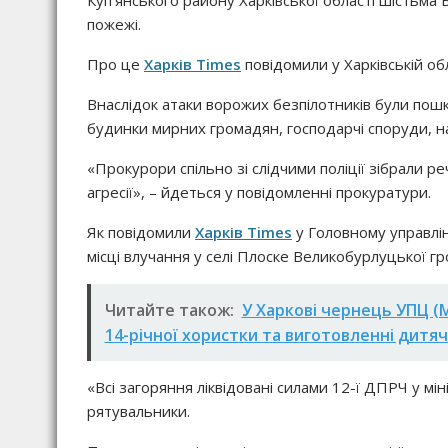
Куп’янського району Харківської області шістьма
пожежі.
Про це
Харків Times
повідомили у Харківській об
Внаслідок атаки ворожих безпілотників були пошкод
будинки мирних громадян, господарчі споруди, н
«Прокурори спільно зі слідчими поліції зібрали р
агресії», – йдеться у повідомленні прокуратури.
Як повідомили
Харків Times
у Головному управлі
місці влучання у селі Плоске Великобурлуцької гр
Читайте також:
У Харкові чернець УПЦ (М
14-річної хористки та виготовленні дитяч
«Всі загоряння ліквідовані силами 12-ї ДПРЧ у мі
рятувальники.