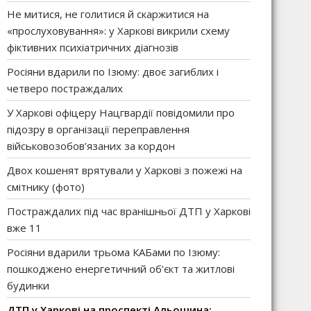
Не митися, не голитися й скаржитися на
«прослуховування»: у Харкові викрили схему
фіктивних психіатричних діагнозів
Росіяни вдарили по Ізюму: двоє загиблих і
четверо постраждалих
У Харкові офіцеру Нацгвардії повідомили про
підозру в організації переправлення
військовозобов’язаних за кордон
Двох кошенят врятували у Харкові з пожежі на
смітнику (фото)
Постраждалих під час вранішньої ДТП у Харкові
вже 11
Росіяни вдарили трьома КАБами по Ізюму:
пошкоджено енергетичний об’єкт та житлові
будинки
ДТП у Харкові на проспекті Альошина: