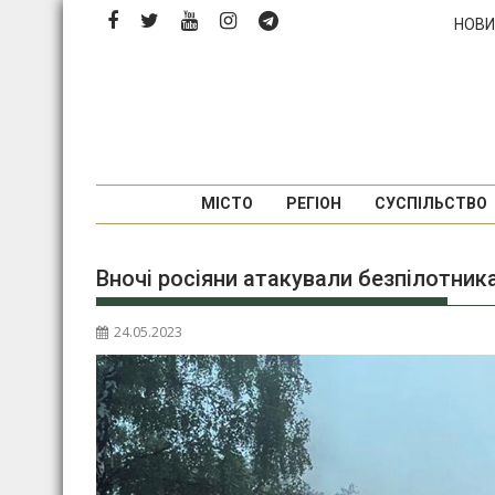
Перейти
НОВИ
до
вмісту
МІСТО
РЕГІОН
СУСПІЛЬСТВО
Вночі росіяни атакували безпілотник
24.05.2023