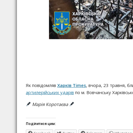
Як повідомляв
Харків Times
, вчора, 23 травня, б
артилерійських ударів
по м. Вовчанську Харківсько
Марія Коротаєва
Поділитися цим: