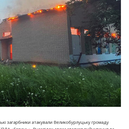
ійські загарбники атакували Великобурлуцьку громаду