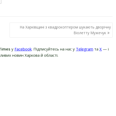
На Харківщині з квадрокоптером шукають дворічну
Віолетту Мужечук
Times
у
Facebook
. Підписуйтесь на нас у
Telegram
та
Х
— і
ливих новин Харкова й області.