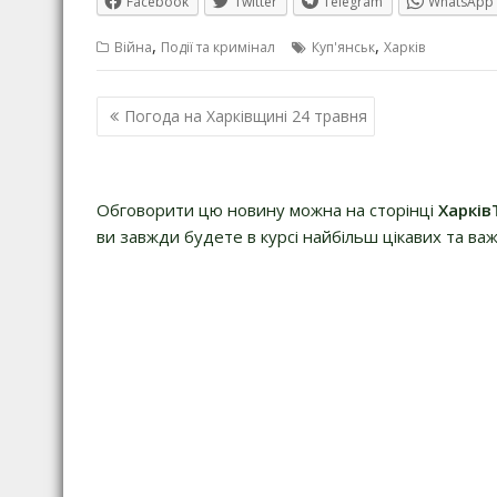
Facebook
Twitter
Telegram
WhatsApp
,
,
Війна
Події та кримінал
Куп'янськ
Харків
Навігація
Погода на Харківщині 24 травня
записів
Обговорити цю новину можна на сторінці
Харків
ви завжди будете в курсі найбільш цікавих та важ