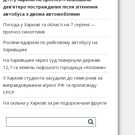
дев’ятеро постраждалих після зіткнення
автобуса з двома автомобілями
Погода у Харкові та області на 7 серпня —
прогноз синоптиків
Росіяни вдарили по рейсовому автобусу на
Харківщині
На Харківщині через суд повернули державі
12,7 га земель скіфського городища «Коломак»
У Харкові студента засудили до семи років за
виправдовування агресії РФ та пропаганду
СРСР
На скільки у Харкові за рік подорожчали фрукти