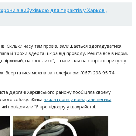
схрони з вибухівкою для терактів у Харкові,
 їв. Скільки часу там провів, залишається здогадуватися.
лапа й трохи здерта шкіра від проводу. Решта все в нормі.
ірливий, на своє лихо”, – написали на сторінці притулку.
к. Звертатися можна за телефоном: (067) 298 95 74
іста Дергачі Харківського району пообіцяла своєму
 його собаку. Жінка
взяла гроші у воїна, але песика
, які повідомили їй про підозру у шахрайстві.