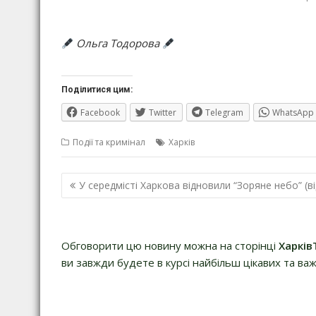
Ольга Тодорова
Поділитися цим:
Facebook
Twitter
Telegram
WhatsApp
Події та кримінал
Харків
Навігація
У середмісті Харкова відновили “Зоряне небо” (в
записів
Обговорити цю новину можна на сторінці
Харків
ви завжди будете в курсі найбільш цікавих та важ