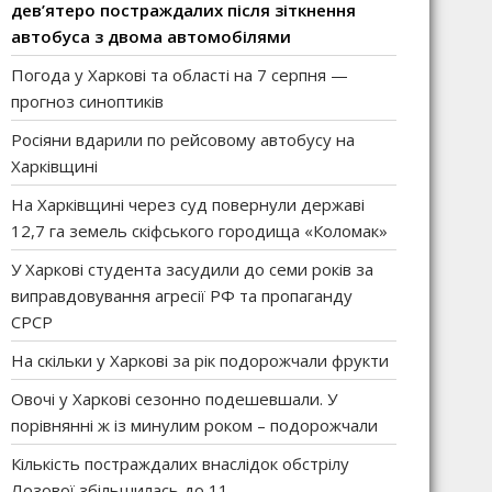
дев’ятеро постраждалих після зіткнення
автобуса з двома автомобілями
Погода у Харкові та області на 7 серпня —
прогноз синоптиків
Росіяни вдарили по рейсовому автобусу на
Харківщині
На Харківщині через суд повернули державі
12,7 га земель скіфського городища «Коломак»
У Харкові студента засудили до семи років за
виправдовування агресії РФ та пропаганду
СРСР
На скільки у Харкові за рік подорожчали фрукти
Овочі у Харкові сезонно подешевшали. У
порівнянні ж із минулим роком – подорожчали
Кількість постраждалих внаслідок обстрілу
Лозової збільшилась до 11