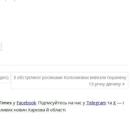
ідео)
З обстріляної росіянами Колісниківки вивезли поранену
13-річну дівчину
Times
у
Facebook
. Підписуйтесь на нас у
Telegram
та
Х
— і
ливих новин Харкова й області.