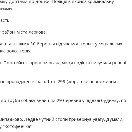
баку дротами до дошки. Поліція відкрила кримінальну
инами.
асті.
 районі міста Харкова.
і дізналися 30 березня під час моніторингу соціальних
ила волонтерка.
. Поліцейські провели огляд місця події та вилучили речові
не провадження за ч. 1 ст. 299 (жорстоке поводження з
до труби собаку знайшли 29 березня у підвалі будинку, по
. Випадково. Ледве чутний стогін привернув увагу. Думали,
у “Котофеечка”.