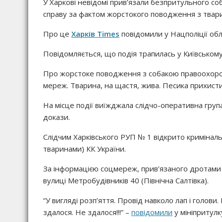
У Харкові невідомі прив’язали безпритульного со
справу за фактом жорстокого поводження з твар
Про це
Харків Times
повідомили у Нацполіції обл
Повідомляється, що подія трапилась у Київському
Про жорстоке поводження з собакою правоохоронц
мереж. Тварина, на щастя, жива. Песика прихист
На місце події виїжджала слідчо-оперативна група
докази.
Слідчим Харківського РУП № 1 відкрито криміналь
тваринами) КК України.
За інформацією соцмереж, прив’язаного дротами 
вулиці Метробудівників 40 (Північна Салтівка).
“У вигляді розп’яття. Провід навколо лап і голови
здалося. Не здалося!!!” –
повідомили
у мініпритулк