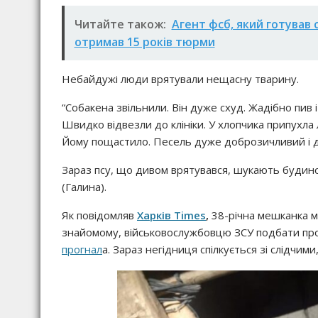
Читайте також:
Агент фсб, який готував 
отримав 15 років тюрми
Небайдужі люди врятували нещасну тварину.
“Собакена звільнили. Він дуже схуд. Жадібно пив і
Швидко відвезли до клініки. У хлопчика припухла 
Йому пощастило. Песель дуже доброзичливий і дов
Зараз псу, що дивом врятувався, шукають будино
(Галина).
Як повідомляв
Харків Times
,
38-річна мешканка м
знайомому, військовослужбовцю ЗСУ подбати про
прогнал
а. Зараз негідниця спілкується зі слідчими