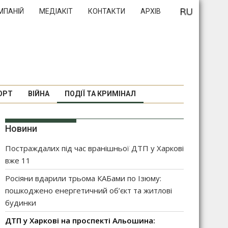
МПАНІЙ
МЕДІАКІТ
КОНТАКТИ
АРХІВ
ОРТ
ВІЙНА
ПОДІЇ ТА КРИМІНАЛ
Новини
Постраждалих під час вранішньої ДТП у Харкові
вже 11
Росіяни вдарили трьома КАБами по Ізюму:
пошкоджено енергетичний об’єкт та житлові
будинки
ДТП у Харкові на проспекті Альошина: