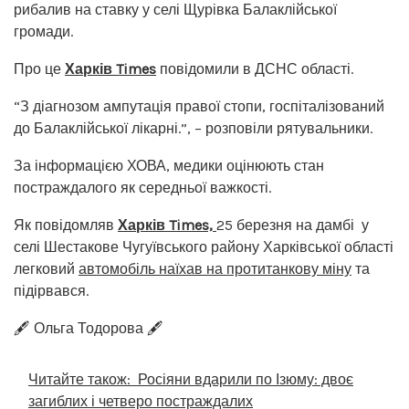
рибалив на ставку у селі Щурівка Балаклійської
громади.
Про це
Харків Times
повідомили в ДСНС області.
“З діагнозом ампутація правої стопи, госпіталізований
до Балаклійської лікарні.”, – розповіли рятувальники.
За інформацією ХОВА, медики оцінюють стан
постраждалого як середньої важкості.
Як повідомляв
Харків Times,
25 березня на дамбі у
селі Шестакове Чугуївського району Харківської області
легковий
автомобіль наїхав на протитанкову міну
та
підірвався.
🖋️ Ольга Тодорова 🖋️
Читайте також:
Росіяни вдарили по Ізюму: двоє
загиблих і четверо постраждалих