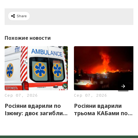
Share
Похожие новости
Сер 07, 2026
Сер 07, 2026
Росіяни вдарили по
Росіяни вдарили
Ізюму: двоє загиблих
трьома КАБами по
і четверо
Ізюму: пошкоджено
постраждалих
енергетичний об’єкт
та житлові будинки