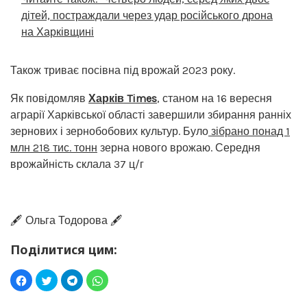
дітей, постраждали через удар російського дрона
на Харківщині
Також триває посівна під врожай 2023 року.
Як повідомляв
Харків Times
, станом на 16 вересня
аграрії Харківської області завершили збирання ранніх
зернових і зернобобових культур. Було
зібрано понад 1
млн 218 тис. тонн
зерна нового врожаю. Середня
врожайність склала 37 ц/г
🖋️ Ольга Тодорова 🖋️
Поділитися цим: